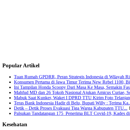
Popular Artikel
Tuan Rumah GPDRR, Peran Strategis Indonesia di Wilayah Rin
Konsumen Pertama di Jawa Timur Terima New Rebel 1100, Big
Ini Tampilan Honda Scoopy Dari Masa Ke Masa, Semakin Fash
Mahfud MD dan 26 Tokoh Nasional Ajukan Amicus Curiae, Sor
Mabuk Saat Kunker, Waket I DPRD TTU Kirim Foto Telanjang
Teras Bank Indonesia Hadir di Belu, Bupati Willy : Terima Ka..
Detik – Detik Proses Evakuasi Tiga Warga Kabupaten TTU...
Palsukan Tandatangan 175 Penerima BLT Covid-19, Kades di 
Kesehatan