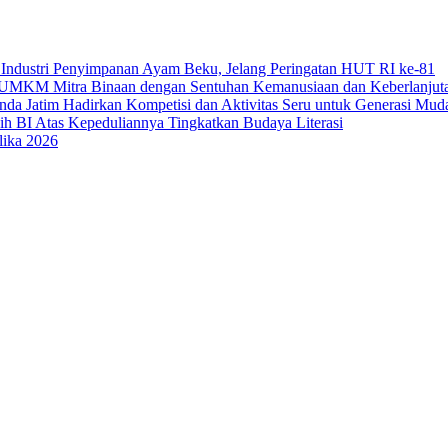
Industri Penyimpanan Ayam Beku, Jelang Peringatan HUT RI ke-81
uk UMKM Mitra Binaan dengan Sentuhan Kemanusiaan dan Keberlanjut
a Jatim Hadirkan Kompetisi dan Aktivitas Seru untuk Generasi Mud
sih BI Atas Kepeduliannya Tingkatkan Budaya Literasi
lika 2026