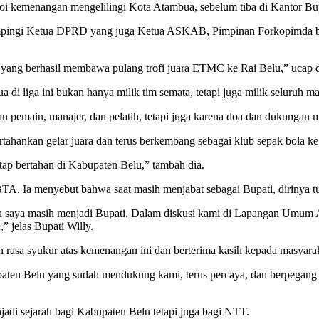
oi kemenangan mengelilingi Kota Atambua, sebelum tiba di Kantor Bup
ampingi Ketua DPRD yang juga Ketua ASKAB, Pimpinan Forkopimda 
BTA yang berhasil membawa pulang trofi juara ETMC ke Rai Belu,” ucap d
di liga ini bukan hanya milik tim semata, tetapi juga milik seluruh m
 pemain, manajer, dan pelatih, tetapi juga karena doa dan dukungan m
rtahankan gelar juara dan terus berkembang sebagai klub sepak bola k
tap bertahan di Kabupaten Belu,” tambah dia.
TA. Ia menyebut bahwa saat masih menjabat sebagai Bupati, dirinya tur
 itu saya masih menjadi Bupati. Dalam diskusi kami di Lapangan Umu
 jelas Bupati Willy.
 rasa syukur atas kemenangan ini dan berterima kasih kepada masyar
en Belu yang sudah mendukung kami, terus percaya, dan berpegang te
adi sejarah bagi Kabupaten Belu tetapi juga bagi NTT.