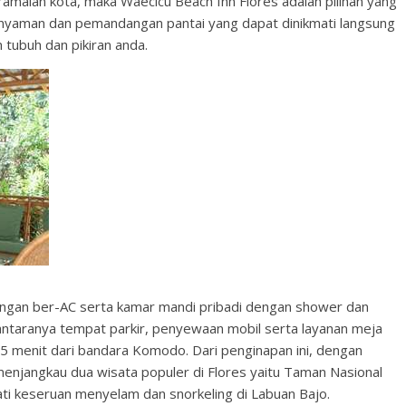
amaian kota, maka Waecicu Beach Inn Flores adalah pilihan yang
nyaman dan pemandangan pantai yang dapat dinikmati langsung
tubuh dan pikiran anda.
uangan ber-AC serta kamar mandi pribadi dengan shower dan
diantaranya tempat parkir, penyewaan mobil serta layanan meja
5 menit dari bandara Komodo. Dari penginapan ini, dengan
enjangkau dua wisata populer di Flores yaitu Taman Nasional
i keseruan menyelam dan snorkeling di Labuan Bajo.