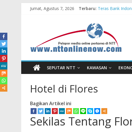
Jumat, Agustus 7, 2026
Terbaru:
Teras Bank Indone
Astra Honda Siap
Pengadaan Kapal
Cahaya Kemerdeka
Honda AT Family 
SEPUTAR NTT
KAWASAN
EKON
Hotel di Flores
Bagikan Artikel ini
Sekilas Tentang Flo