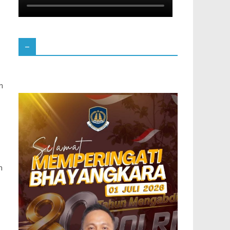
–
n
n