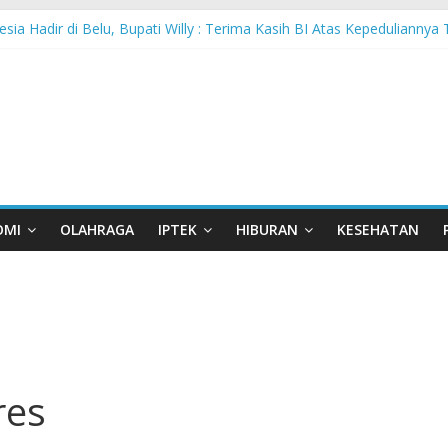
sia Hadir di Belu, Bupati Willy : Terima Kasih BI Atas Kepeduliannya 
 Lanjutkan Performa Positif di ARRC Mandalika 2026
 PPA Perkuat Kemampuan Pertahanan Udara TNI AL Hadapi Ancama
an di Nonotbatan: Listrik Masuk Desa, PLN Edukasi Keselamatan
Day Semarakkan 11 Kota di Jawa Timur
OMI
OLAHRAGA
IPTEK
HIBURAN
KESEHATAN
res