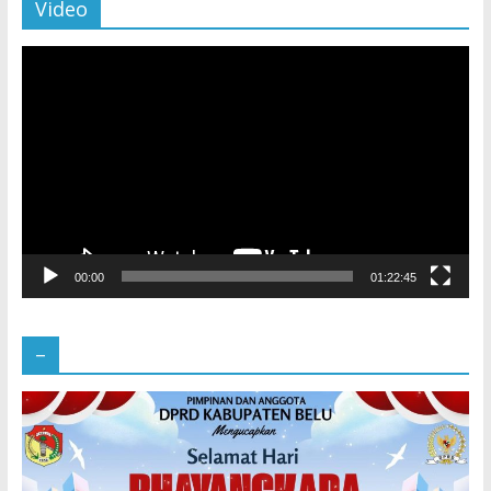
Video
Pemutar
Video
00:00
01:22:45
–