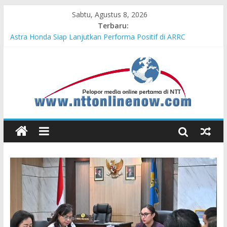
Sabtu, Agustus 8, 2026
Terbaru:
Teras Bank Indonesia Hadir di Belu, Bupati Willy : Terima Kasih
BI Atas Kepeduliannya Tingkatkan Budaya Literasi
Astra Honda Siap Lanjutkan Performa Positif di ARRC
Mandalika 2026
Dukung Ketahanan Pangan Lokal, PLN Kupang Pasok Listrik
Industri Penyimpanan Ayam Beku, Jelang Peringatan HUT RI
ke-81
Komisaris Independen Pertamina Patra Niaga Terpikat Produk
UMKM Mitra Binaan dengan Sentuhan Kemanusiaan dan
Keberlanjutan
Honda DBL 2026 East Java – North Resmi Bergulir, MPM
Honda Jatim Hadirkan Kompetisi dan Aktivitas Seru untuk
Generasi Muda