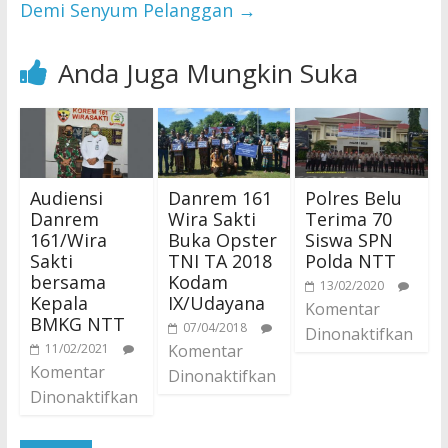
Demi Senyum Pelanggan
→
Anda Juga Mungkin Suka
Audiensi
Danrem 161
Polres Belu
Danrem
Wira Sakti
Terima 70
161/Wira
Buka Opster
Siswa SPN
Sakti
TNI TA 2018
Polda NTT
bersama
Kodam
13/02/2020
Kepala
IX/Udayana
Komentar
BMKG NTT
07/04/2018
Dinonaktifkan
11/02/2021
Komentar
Komentar
Dinonaktifkan
Dinonaktifkan