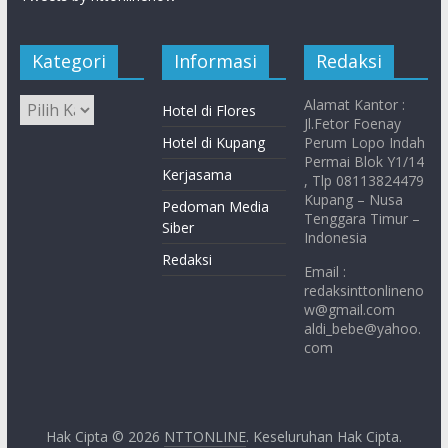
Kategori
Informasi
Redaksi
Alamat Kantor :
Hotel di Flores
Jl.Fetor Foenay
Hotel di Kupang
Perum Lopo Indah
Permai Blok Y1/14
Kerjasama
, Tlp 08113824479
Kupang – Nusa
Pedoman Media
Tenggara Timur –
Siber
Indonesia
Redaksi
Email :
redaksinttonlineno
w@gmail.com
aldi_bebe@yahoo.
com
Hak Cipta © 2026
NTTONLINE
. Keseluruhan Hak Cipta.