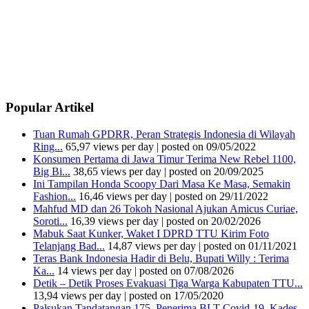
Popular Artikel
Tuan Rumah GPDRR, Peran Strategis Indonesia di Wilayah
Ring...
65,97 views per day
|
posted on 09/05/2022
Konsumen Pertama di Jawa Timur Terima New Rebel 1100,
Big Bi...
38,65 views per day
|
posted on 20/09/2025
Ini Tampilan Honda Scoopy Dari Masa Ke Masa, Semakin
Fashion...
16,46 views per day
|
posted on 29/11/2022
Mahfud MD dan 26 Tokoh Nasional Ajukan Amicus Curiae,
Soroti...
16,39 views per day
|
posted on 20/02/2026
Mabuk Saat Kunker, Waket I DPRD TTU Kirim Foto
Telanjang Bad...
14,87 views per day
|
posted on 01/11/2021
Teras Bank Indonesia Hadir di Belu, Bupati Willy : Terima
Ka...
14 views per day
|
posted on 07/08/2026
Detik – Detik Proses Evakuasi Tiga Warga Kabupaten TTU...
13,94 views per day
|
posted on 17/05/2020
Palsukan Tandatangan 175 Penerima BLT Covid-19, Kades