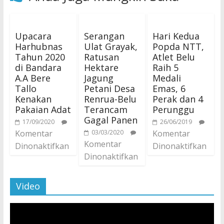
Upacara
Serangan
Hari Kedua
Harhubnas
Ulat Grayak,
Popda NTT,
Tahun 2020
Ratusan
Atlet Belu
di Bandara
Hektare
Raih 5
A.A Bere
Jagung
Medali
Tallo
Petani Desa
Emas, 6
Kenakan
Renrua-Belu
Perak dan 4
Pakaian Adat
Terancam
Perunggu
Gagal Panen
17/09/2020
26/06/2019
Komentar
03/03/2020
Komentar
Komentar
Dinonaktifkan
Dinonaktifkan
Dinonaktifkan
Video
Pemutar
Video