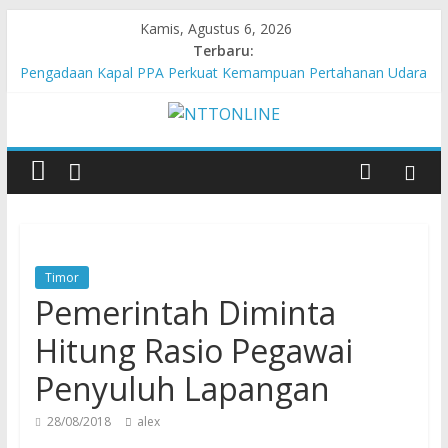
Kamis, Agustus 6, 2026
Terbaru:
Pengadaan Kapal PPA Perkuat Kemampuan Pertahanan Udara
TNI AL Hadapi Ancaman Maritim Modern
Cahaya Kemerdekaan di Nonotbatan: Listrik Masuk Desa, PLN
Edukasi Keselamatan
Honda AT Family Day Semarakkan 11 Kota di Jawa Timur
Hasil KKN Kolaborasi UGM-Undana Jadi Pedoman Bangun
Desa Desa, Tak Sekadar Laporan
Kelurahan Manuaman Gelar Beragam Lomba Meriahkan HUT
ke-81 RI
Timor
Pemerintah Diminta
Hitung Rasio Pegawai
Penyuluh Lapangan
28/08/2018
alex