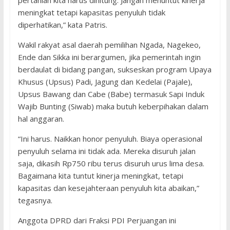
pertanian kita harus dihitung. Jangan menuntut kinerja
meningkat tetapi kapasitas penyuluh tidak
diperhatikan,” kata Patris.
Wakil rakyat asal daerah pemilihan Ngada, Nagekeo,
Ende dan Sikka ini berargumen, jika pemerintah ingin
berdaulat di bidang pangan, sukseskan program Upaya
Khusus (Upsus) Padi, Jagung dan Kedelai (Pajale),
Upsus Bawang dan Cabe (Babe) termasuk Sapi Induk
Wajib Bunting (Siwab) maka butuh keberpihakan dalam
hal anggaran.
“Ini harus. Naikkan honor penyuluh. Biaya operasional
penyuluh selama ini tidak ada. Mereka disuruh jalan
saja, dikasih Rp750 ribu terus disuruh urus lima desa.
Bagaimana kita tuntut kinerja meningkat, tetapi
kapasitas dan kesejahteraan penyuluh kita abaikan,”
tegasnya.
Anggota DPRD dari Fraksi PDI Perjuangan ini