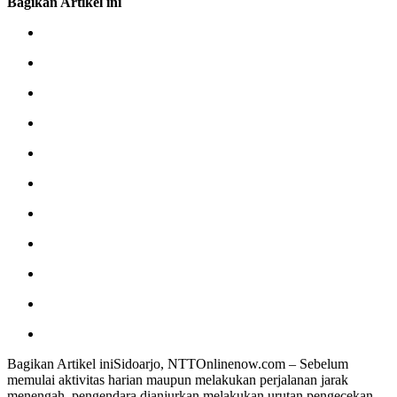
Bagikan Artikel ini
Bagikan Artikel iniSidoarjo, NTTOnlinenow.com – Sebelum
memulai aktivitas harian maupun melakukan perjalanan jarak
menengah, pengendara dianjurkan melakukan urutan pengecekan