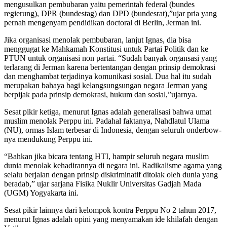
mengusulkan pembubaran yaitu pemerintah federal (bundes
regierung), DPR (bundestag) dan DPD (bundesrat),”ujar pria yang
pernah mengenyam pendidikan doctoral di Berlin, Jerman ini.
Jika organisasi menolak pembubaran, lanjut Ignas, dia bisa
menggugat ke Mahkamah Konstitusi untuk Partai Politik dan ke
PTUN untuk organisasi non partai. “Sudah banyak organsasi yang
terlarang di Jerman karena bertentangan dengan prinsip demokrasi
dan menghambat terjadinya komunikasi sosial. Dua hal itu sudah
merupakan bahaya bagi kelangsungsungan negara Jerman yang
berpijak pada prinsip demokrasi, hukum dan sosial,”ujarnya.
Sesat pikir ketiga, menurut Ignas adalah generalisasi bahwa umat
muslim menolak Perppu ini. Padahal faktanya, Nahdlatul Ulama
(NU), ormas Islam terbesar di Indonesia, dengan seluruh onderbow-
nya mendukung Perppu ini.
“Bahkan jika bicara tentang HTI, hampir seluruh negara muslim
dunia menolak kehadirannya di negara ini. Radikalisme agama yang
selalu berjalan dengan prinsip diskriminatif ditolak oleh dunia yang
beradab,” ujar sarjana Fisika Nuklir Universitas Gadjah Mada
(UGM) Yogyakarta ini.
Sesat pikir lainnya dari kelompok kontra Perppu No 2 tahun 2017,
menurut Ignas adalah opini yang menyamakan ide khilafah dengan