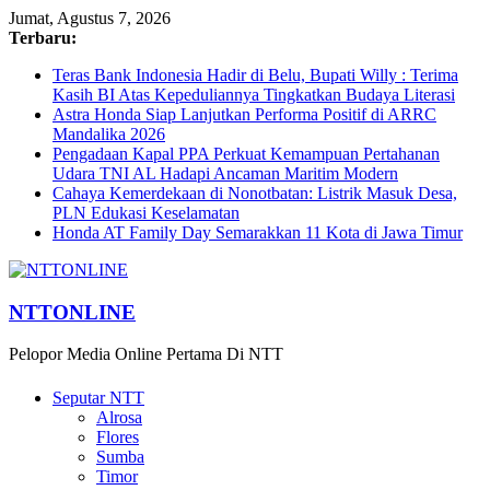
Jumat, Agustus 7, 2026
Terbaru:
Teras Bank Indonesia Hadir di Belu, Bupati Willy : Terima
Kasih BI Atas Kepeduliannya Tingkatkan Budaya Literasi
Astra Honda Siap Lanjutkan Performa Positif di ARRC
Mandalika 2026
Pengadaan Kapal PPA Perkuat Kemampuan Pertahanan
Udara TNI AL Hadapi Ancaman Maritim Modern
Cahaya Kemerdekaan di Nonotbatan: Listrik Masuk Desa,
PLN Edukasi Keselamatan
Honda AT Family Day Semarakkan 11 Kota di Jawa Timur
NTTONLINE
Pelopor Media Online Pertama Di NTT
Seputar NTT
Alrosa
Flores
Sumba
Timor