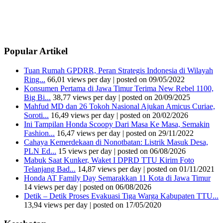
Popular Artikel
Tuan Rumah GPDRR, Peran Strategis Indonesia di Wilayah
Ring...
66,01 views per day
|
posted on 09/05/2022
Konsumen Pertama di Jawa Timur Terima New Rebel 1100,
Big Bi...
38,77 views per day
|
posted on 20/09/2025
Mahfud MD dan 26 Tokoh Nasional Ajukan Amicus Curiae,
Soroti...
16,49 views per day
|
posted on 20/02/2026
Ini Tampilan Honda Scoopy Dari Masa Ke Masa, Semakin
Fashion...
16,47 views per day
|
posted on 29/11/2022
Cahaya Kemerdekaan di Nonotbatan: Listrik Masuk Desa,
PLN Ed...
15 views per day
|
posted on 06/08/2026
Mabuk Saat Kunker, Waket I DPRD TTU Kirim Foto
Telanjang Bad...
14,87 views per day
|
posted on 01/11/2021
Honda AT Family Day Semarakkan 11 Kota di Jawa Timur
14 views per day
|
posted on 06/08/2026
Detik – Detik Proses Evakuasi Tiga Warga Kabupaten TTU...
13,94 views per day
|
posted on 17/05/2020