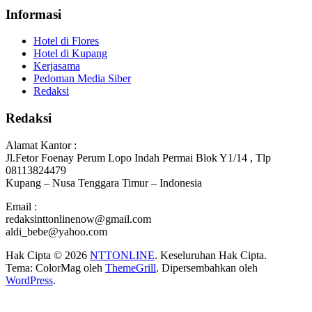
Informasi
Hotel di Flores
Hotel di Kupang
Kerjasama
Pedoman Media Siber
Redaksi
Redaksi
Alamat Kantor :
Jl.Fetor Foenay Perum Lopo Indah Permai Blok Y1/14 , Tlp
08113824479
Kupang – Nusa Tenggara Timur – Indonesia
Email :
redaksinttonlinenow@gmail.com
aldi_bebe@yahoo.com
Hak Cipta © 2026
NTTONLINE
. Keseluruhan Hak Cipta.
Tema: ColorMag oleh
ThemeGrill
. Dipersembahkan oleh
WordPress
.