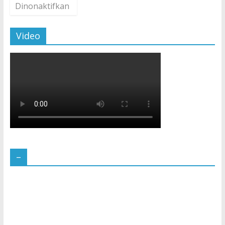
Dinonaktifkan
Video
–