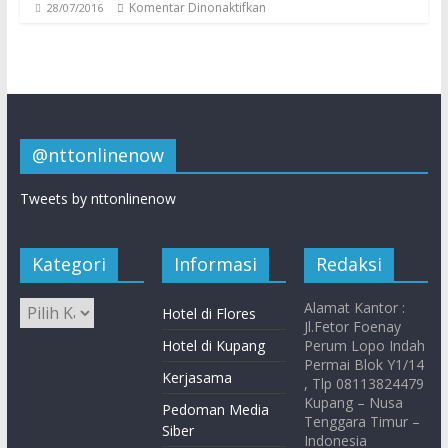
Komentar Dinonaktifkan
28/07/2016
@nttonlinenow
Tweets by nttonlinenow
Kategori
Informasi
Redaksi
Alamat Kantor :
Hotel di Flores
Jl.Fetor Foenay
Hotel di Kupang
Perum Lopo Indah
Permai Blok Y1/14
Kerjasama
, Tlp 08113824479
Kupang – Nusa
Pedoman Media
Tenggara Timur –
Siber
Indonesia