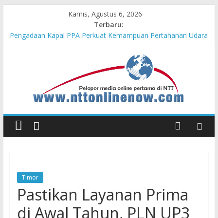
Kamis, Agustus 6, 2026
Terbaru:
Pengadaan Kapal PPA Perkuat Kemampuan Pertahanan Udara
TNI AL Hadapi Ancaman Maritim Modern
Cahaya Kemerdekaan di Nonotbatan: Listrik Masuk Desa, PLN
Edukasi Keselamatan
Honda AT Family Day Semarakkan 11 Kota di Jawa Timur
Hasil KKN Kolaborasi UGM-Undana Jadi Pedoman Bangun
Desa Desa, Tak Sekadar Laporan
Kelurahan Manuaman Gelar Beragam Lomba Meriahkan HUT
ke-81 RI
Timor
Pastikan Layanan Prima
di Awal Tahun, PLN UP3