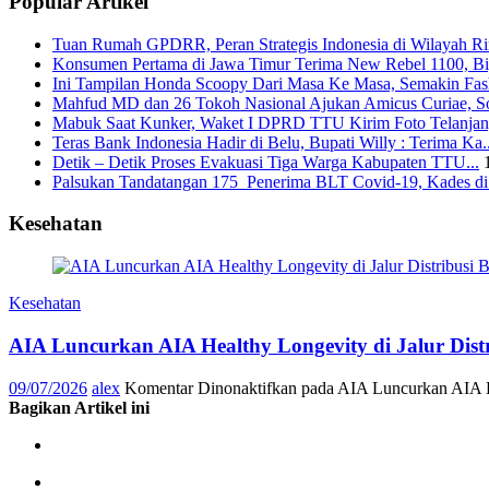
Popular Artikel
Tuan Rumah GPDRR, Peran Strategis Indonesia di Wilayah Rin
Konsumen Pertama di Jawa Timur Terima New Rebel 1100, Big
Ini Tampilan Honda Scoopy Dari Masa Ke Masa, Semakin Fash
Mahfud MD dan 26 Tokoh Nasional Ajukan Amicus Curiae, Sor
Mabuk Saat Kunker, Waket I DPRD TTU Kirim Foto Telanjang
Teras Bank Indonesia Hadir di Belu, Bupati Willy : Terima Ka..
Detik – Detik Proses Evakuasi Tiga Warga Kabupaten TTU...
Palsukan Tandatangan 175 Penerima BLT Covid-19, Kades di 
Kesehatan
Kesehatan
AIA Luncurkan AIA Healthy Longevity di Jalur Dis
09/07/2026
alex
Komentar Dinonaktifkan
pada AIA Luncurkan AIA He
Bagikan Artikel ini