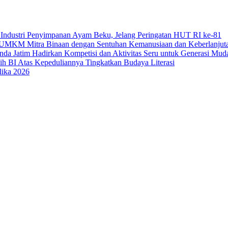
Industri Penyimpanan Ayam Beku, Jelang Peringatan HUT RI ke-81
uk UMKM Mitra Binaan dengan Sentuhan Kemanusiaan dan Keberlanjut
a Jatim Hadirkan Kompetisi dan Aktivitas Seru untuk Generasi Mud
sih BI Atas Kepeduliannya Tingkatkan Budaya Literasi
lika 2026