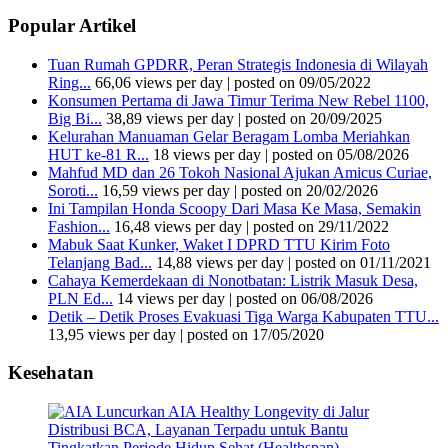
Popular Artikel
Tuan Rumah GPDRR, Peran Strategis Indonesia di Wilayah
Ring...
66,06 views per day
|
posted on 09/05/2022
Konsumen Pertama di Jawa Timur Terima New Rebel 1100,
Big Bi...
38,89 views per day
|
posted on 20/09/2025
Kelurahan Manuaman Gelar Beragam Lomba Meriahkan
HUT ke-81 R...
18 views per day
|
posted on 05/08/2026
Mahfud MD dan 26 Tokoh Nasional Ajukan Amicus Curiae,
Soroti...
16,59 views per day
|
posted on 20/02/2026
Ini Tampilan Honda Scoopy Dari Masa Ke Masa, Semakin
Fashion...
16,48 views per day
|
posted on 29/11/2022
Mabuk Saat Kunker, Waket I DPRD TTU Kirim Foto
Telanjang Bad...
14,88 views per day
|
posted on 01/11/2021
Cahaya Kemerdekaan di Nonotbatan: Listrik Masuk Desa,
PLN Ed...
14 views per day
|
posted on 06/08/2026
Detik – Detik Proses Evakuasi Tiga Warga Kabupaten TTU...
13,95 views per day
|
posted on 17/05/2020
Kesehatan