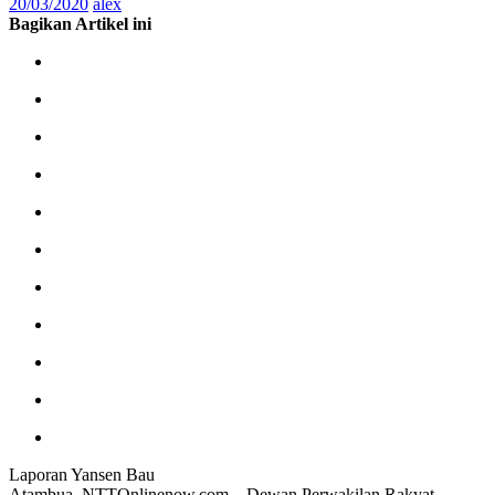
20/03/2020
alex
Bagikan Artikel ini
Laporan Yansen Bau
Atambua, NTTOnlinenow.com – Dewan Perwakilan Rakyat