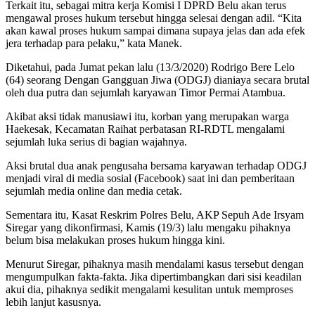
Terkait itu, sebagai mitra kerja Komisi I DPRD Belu akan terus
mengawal proses hukum tersebut hingga selesai dengan adil. “Kita
akan kawal proses hukum sampai dimana supaya jelas dan ada efek
jera terhadap para pelaku,” kata Manek.
Diketahui, pada Jumat pekan lalu (13/3/2020) Rodrigo Bere Lelo
(64) seorang Dengan Gangguan Jiwa (ODGJ) dianiaya secara brutal
oleh dua putra dan sejumlah karyawan Timor Permai Atambua.
Akibat aksi tidak manusiawi itu, korban yang merupakan warga
Haekesak, Kecamatan Raihat perbatasan RI-RDTL mengalami
sejumlah luka serius di bagian wajahnya.
Aksi brutal dua anak pengusaha bersama karyawan terhadap ODGJ
menjadi viral di media sosial (Facebook) saat ini dan pemberitaan
sejumlah media online dan media cetak.
Sementara itu, Kasat Reskrim Polres Belu, AKP Sepuh Ade Irsyam
Siregar yang dikonfirmasi, Kamis (19/3) lalu mengaku pihaknya
belum bisa melakukan proses hukum hingga kini.
Menurut Siregar, pihaknya masih mendalami kasus tersebut dengan
mengumpulkan fakta-fakta. Jika dipertimbangkan dari sisi keadilan
akui dia, pihaknya sedikit mengalami kesulitan untuk memproses
lebih lanjut kasusnya.