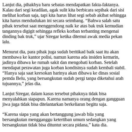
Lanjut dia, pihakbya baru sebatas mendapatkan fakta-faktanya.
Kalau dari segi keadilan, agak sulit kita berbicara sepihak dari sisi
melihat korban saja, tapi kita harus lihat segi sebab akibat sehingga
kita harus mendudukan ini secara seimbang. “Bahwa salah satu
pihak tersebut saat menggendong naik ke atas bak truk kemudian
tangannya digigit sehingga refleks korban terbanting mengenai
dinding bak truk,” ujar Siregar ketika ditemui awak media pekan
lalu.
Menurut dia, para pihak juga sudah beritikad baik saat itu akan
membawa ke kantor polisi, namun karena ada insiden kemarin,
jadinya dibawa ke rumah sakit dan mengobati korban. Setelah
mendapat perawatan juga korban kondisinya sudah kembali stabil.
“Hanya saja saat keesokan harinya akan dibawa ke dinas sosial
pemda Belu, yang bersangkutan sudah pergi tanpa diketahui arah
tujuannya,” jelas dia.
Lanjut Siregar, dalam kasus tersebut pihaknya tidak bisa
menyalahkan siapapun. Karena namanya orang dengan gangguan
jiwa juga tidak bisa ditelantarkan berkeliaran begitu saja.
“Karena siapa yang akan bertanggung jawab bila yang
bersangkutan mengganggu ketertiban umum sedangkan yang
bersangkutan tidak bisa dituntut secara pidana,” kata dia.