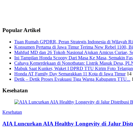
Popular Artikel
Tuan Rumah GPDRR, Peran Strategis Indonesia di Wilayah Rin
Konsumen Pertama di Jawa Timur Terima New Rebel 1100, Big
Mahfud MD dan 26 Tokoh Nasional Ajukan Amicus Curiae, Sor
Ini Tampilan Honda Scoopy Dari Masa Ke Masa, Semakin Fash
Cahaya Kemerdekaan di Nonotbatan: Listrik Masuk Desa, PLN
Mabuk Saat Kunker, Waket I DPRD TTU Kirim Foto Telanjang
Honda AT Family Day Semarakkan 11 Kota di Jawa Timur
14 
Detik – Detik Proses Evakuasi Tiga Warga Kabupaten TTU...
Kesehatan
Kesehatan
AIA Luncurkan AIA Healthy Longevity di Jalur Dis