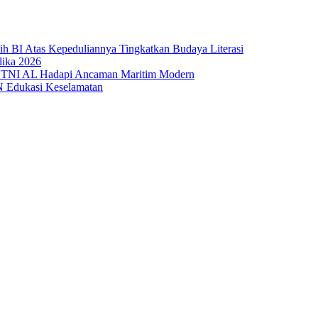
sih BI Atas Kepeduliannya Tingkatkan Budaya Literasi
lika 2026
 TNI AL Hadapi Ancaman Maritim Modern
N Edukasi Keselamatan