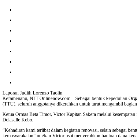
Laporan Judith Lorenzo Taolin
Kefamenanu, NTTOnlinenow.com – Sebagai bentuk kepedulian Organis
(TTU), seluruh anggotanya dikerahkan untuk turut mengambil bagia
Ketua Ormas Beta Timor, Victor Kapitan Sakera melalui kesempatan
Delasalle Kebo.
“Kehadiran kami terlibat dalam kegiatan renovasi, selain sebagai ben
kemasyarakatan” ungkap Victor usai menyerahkan bantuan dana kepad