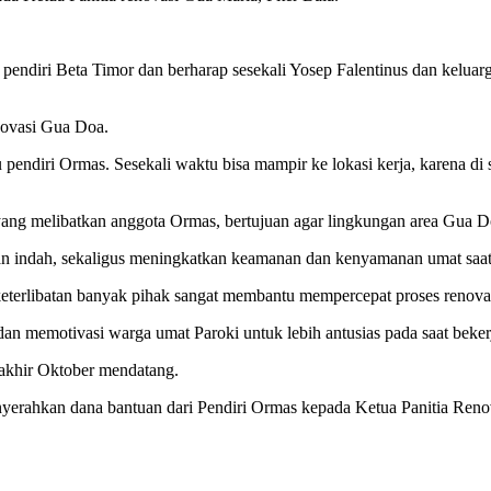
endiri Beta Timor dan berharap sesekali Yosep Falentinus dan keluar
novasi Gua Doa.
u pendiri Ormas. Sesekali waktu bisa mampir ke lokasi kerja, karena d
yang melibatkan anggota Ormas, bertujuan agar lingkungan area Gua Doa
n indah, sekaligus meningkatkan keamanan dan kenyamanan umat saat b
keterlibatan banyak pihak sangat membantu mempercepat proses renov
 memotivasi warga umat Paroki untuk lebih antusias pada saat bekerj
a akhir Oktober mendatang.
nyerahkan dana bantuan dari Pendiri Ormas kepada Ketua Panitia Ren