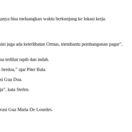
ganya bisa meluangkan waktu berkunjung ke lokasi kerja.
i sini juga ada keterlibatan Ormas, membantu pembangunan pagar”,
 terlihat rapih dan indah.
erdoa,” ujar Piter Bala.
asi Gua Doa.
a”, kata Stefen.
ovasi Gua Maria De Lourdes.