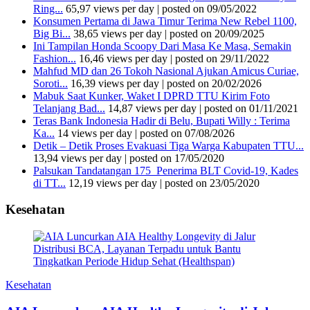
Ring...
65,97 views per day
|
posted on 09/05/2022
Konsumen Pertama di Jawa Timur Terima New Rebel 1100,
Big Bi...
38,65 views per day
|
posted on 20/09/2025
Ini Tampilan Honda Scoopy Dari Masa Ke Masa, Semakin
Fashion...
16,46 views per day
|
posted on 29/11/2022
Mahfud MD dan 26 Tokoh Nasional Ajukan Amicus Curiae,
Soroti...
16,39 views per day
|
posted on 20/02/2026
Mabuk Saat Kunker, Waket I DPRD TTU Kirim Foto
Telanjang Bad...
14,87 views per day
|
posted on 01/11/2021
Teras Bank Indonesia Hadir di Belu, Bupati Willy : Terima
Ka...
14 views per day
|
posted on 07/08/2026
Detik – Detik Proses Evakuasi Tiga Warga Kabupaten TTU...
13,94 views per day
|
posted on 17/05/2020
Palsukan Tandatangan 175 Penerima BLT Covid-19, Kades
di TT...
12,19 views per day
|
posted on 23/05/2020
Kesehatan
Kesehatan