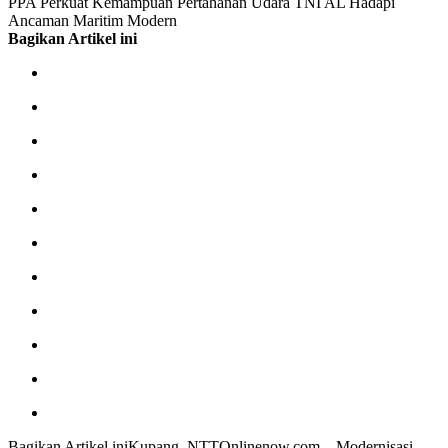
PPA Perkuat Kemampuan Pertahanan Udara TNI AL Hadapi
Ancaman Maritim Modern
Bagikan Artikel ini
Bagikan Artikel iniKupang, NTTOnlinenow.com – Modernisasi