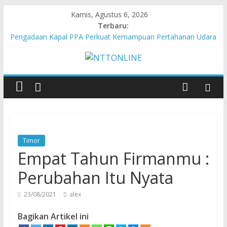
Kamis, Agustus 6, 2026
Terbaru:
Pengadaan Kapal PPA Perkuat Kemampuan Pertahanan Udara
TNI AL Hadapi Ancaman Maritim Modern
Cahaya Kemerdekaan di Nonotbatan: Listrik Masuk Desa, PLN
Edukasi Keselamatan
Honda AT Family Day Semarakkan 11 Kota di Jawa Timur
Hasil KKN Kolaborasi UGM-Undana Jadi Pedoman Bangun
Desa Desa, Tak Sekadar Laporan
Kelurahan Manuaman Gelar Beragam Lomba Meriahkan HUT
ke-81 RI
Timor
Empat Tahun Firmanmu :
Perubahan Itu Nyata
23/08/2021
alex
Bagikan Artikel ini