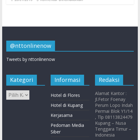
@nttonlinenow
Tweets by nttonlinenow
Kategori
Informasi
Redaksi
Alamat Kantor :
Hotel di Flores
Jl.Fetor Foenay
Hotel di Kupang
Perum Lopo Indah
Permai Blok Y1/14
Kerjasama
, Tlp 08113824479
Kupang – Nusa
Pedoman Media
Tenggara Timur –
Siber
Indonesia