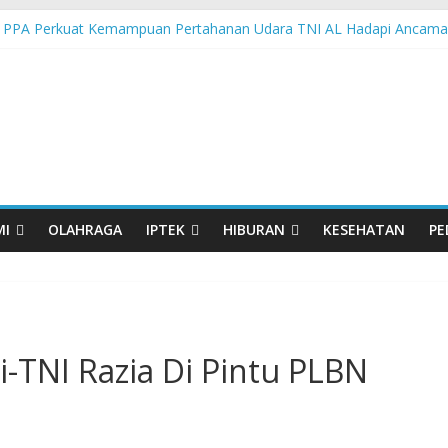
 PPA Perkuat Kemampuan Pertahanan Udara TNI AL Hadapi Ancama
an di Nonotbatan: Listrik Masuk Desa, PLN Edukasi Keselamatan
 Day Semarakkan 11 Kota di Jawa Timur
orasi UGM-Undana Jadi Pedoman Bangun Desa Desa, Tak Sekadar L
man Gelar Beragam Lomba Meriahkan HUT ke-81 RI
MI
OLAHRAGA
IPTEK
HIBURAN
KESEHATAN
PE
ri-TNI Razia Di Pintu PLBN