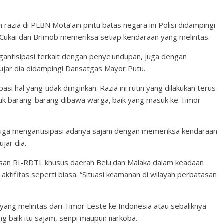
razia di PLBN Mota’ain pintu batas negara ini Polisi didampingi
 Cukai dan Brimob memeriksa setiap kendaraan yang melintas.
ngantisipasi terkait dengan penyelundupan, juga dengan
” ujar dia didampingi Dansatgas Mayor Putu.
pasi hal yang tidak diinginkan. Razia ini rutin yang dilakukan terus-
k barang-barang dibawa warga, baik yang masuk ke Timor
Juga mengantisipasi adanya sajam dengan memeriksa kendaraan
jar dia.
atasan RI-RDTL khusus daerah Belu dan Malaka dalam keadaan
aktifitas seperti biasa. “Situasi keamanan di wilayah perbatasan
ang melintas dari Timor Leste ke Indonesia atau sebaliknya
g baik itu sajam, senpi maupun narkoba.