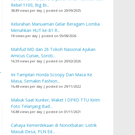
Rebel 1100, Big Bi...
38,89 views per day
|
posted on 20/09/2025
Kelurahan Manuaman Gelar Beragam Lomba
Meriahkan HUT ke-81 R...
18 views per day
|
posted on 05/08/2026
Mahfud MD dan 26 Tokoh Nasional Ajukan
Amicus Curiae, Soroti...
16,59 views per day
|
posted on 20/02/2026
→
Ini Tampilan Honda Scoopy Dari Masa Ke
Masa, Semakin Fashion...
16,48 views per day
|
posted on 29/11/2022
Mabuk Saat Kunker, Waket I DPRD TTU Kirim
Foto Telanjang Bad...
14,88 views per day
|
posted on 01/11/2021
Cahaya Kemerdekaan di Nonotbatan: Listrik
Masuk Desa, PLN Ed...