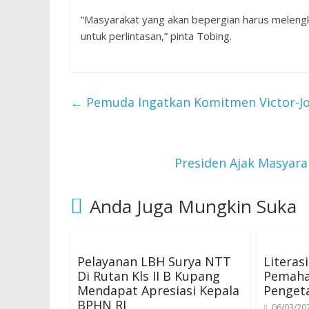
“Masyarakat yang akan bepergian harus melengk
untuk perlintasan,” pinta Tobing.
←
Pemuda Ingatkan Komitmen Victor-J
Presiden Ajak Masyara
Anda Juga Mungkin Suka
Pelayanan LBH Surya NTT
Literas
Di Rutan Kls II B Kupang
Pemah
Mendapat Apresiasi Kepala
Penget
BPHN RI
06/03/20