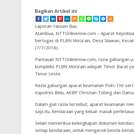
Bagikan Artikel ini
Laporan Yansen Bau
Atambua, NTTOnlinenow.com – Aparat Kepolisia
bertugas di PLBN Mota’ain, Desa Silawan, Keca
(7/7/2018).
Pantauan NTTOnlinenow.com, razia gabungan yang
kompleks PLBN Mota’ain wilayah Timor Barat y
Timor Leste.
Razia gabungan aparat keamanan Polri-TNI serta
Kapolres Belu, AKBP Christian Tobing dan Dansa
Dalam giat razia tersebut, aparat keamanan mem
saja itu, kendaraan yang keluar masuk perlintasan
Selain memeriksa kelengkapan dokumen kendar
setiap kendaraan, untuk mengecek benda-benda 