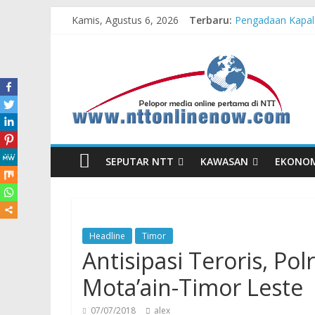
Kamis, Agustus 6, 2026
Terbaru:
Pengadaan Kapal
Cahaya Kemerdeka
Honda AT Family
Hasil KKN Kolab
Kelurahan Manua
SEPUTAR NTT
KAWASAN
EKONO
Headline
Timor
Antisipasi Teroris, Pol
Mota’ain-Timor Leste
07/07/2018
alex