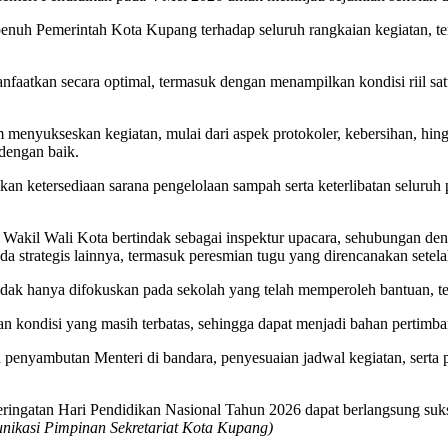
enuh Pemerintah Kota Kupang terhadap seluruh rangkaian kegiatan, 
aatkan secara optimal, termasuk dengan menampilkan kondisi riil sa
 menyukseskan kegiatan, mulai dari aspek protokoler, kebersihan, hing
dengan baik.
stikan ketersediaan sarana pengelolaan sampah serta keterlibatan selu
Wakil Wali Kota bertindak sebagai inspektur upacara, sehubungan deng
 strategis lainnya, termasuk peresmian tugu yang direncanakan setel
idak hanya difokuskan pada sekolah yang telah memperoleh bantuan, 
n kondisi yang masih terbatas, sehingga dapat menjadi bahan pertim
n penyambutan Menteri di bandara, penyesuaian jadwal kegiatan, serta
ringatan Hari Pendidikan Nasional Tahun 2026 dapat berlangsung suks
nikasi Pimpinan Sekretariat Kota Kupang)