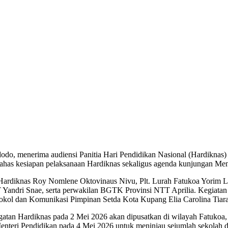
o, menerima audiensi Panitia Hari Pendidikan Nasional (Hardiknas)
ahas kesiapan pelaksanaan Hardiknas sekaligus agenda kunjungan Men
a Hardiknas Roy Nomlene Oktovinaus Nivu, Plt. Lurah Fatukoa Yorim 
Yandri Snae, serta perwakilan BGTK Provinsi NTT Aprilia. Kegiatan i
tokol dan Komunikasi Pimpinan Setda Kota Kupang Elia Carolina Tiara
an Hardiknas pada 2 Mei 2026 akan dipusatkan di wilayah Fatukoa, di
enteri Pendidikan pada 4 Mei 2026 untuk meninjau sejumlah sekolah 