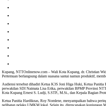
Kupang, NTTOnlinenow.com – Wali Kota Kupang, dr. Christian Widod
Pertemuan berlangsung dalam suasana santai namun produktif, memb
Audiensi tersebut dihadiri Ketua K3S Joni Higa Huki, Ketua Paniti
perwakilan SDI Naimata Lisa Erika, perwakilan BPMP Provinsi NTT 
Kota Kupang Ernest S. Ludji, S.STP., M.Si., dan Kepala Bagian Pro
Ketua Panitia Hardiknas, Roy Nomlene, menyampaikan bahwa peringat
pelibatan pelaku UMKM lokal. Selain itu, direncanakan kunjungan M