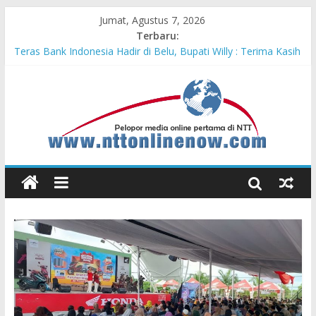
Jumat, Agustus 7, 2026
Terbaru:
Teras Bank Indonesia Hadir di Belu, Bupati Willy : Terima Kasih
BI Atas Kepeduliannya Tingkatkan Budaya Literasi
Astra Honda Siap Lanjutkan Performa Positif di ARRC
Mandalika 2026
Pengadaan Kapal PPA Perkuat Kemampuan Pertahanan Udara
TNI AL Hadapi Ancaman Maritim Modern
Cahaya Kemerdekaan di Nonotbatan: Listrik Masuk Desa, PLN
Edukasi Keselamatan
Honda AT Family Day Semarakkan 11 Kota di Jawa Timur