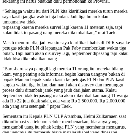
sekarang ini harus buatkan dulu permohonan ke Provinsi.
“Sehingga waktu itu dari PLN kita klarifikasi mereka turun mereka
saya kasih jangka waktu tiga bulan. Jadi tiga bulan kalau
umpamanya tidak
terpasang karena mereka survei lagi karena 11 meteran saja, tapi
kalau tidak terpasang uang mereka dikembalikan,” urai Taek.
Masih menurut dia, jadi waktu saya klarifikasi habis di DPR saya ke
petugas teknis PLN di lapangan Pak Faby memberikan waktu tiga
bulan. Tapi nanti akan disurvey lagi, September dipasang tapi kalau
tidak bisa dikembalikan uang.
“Baru-baru saya panggil lagi mereka 11 orang itu, mereka bilang
kami yang penting ada informasi begitu karena uangnya bukan di
bapak Mantan bapak sudah kasih ke petugas PLN dan PLN kasih
jangka waktu tiga bulan, dan nanti akan disurvey dan menunggu
proses dulu ditambah jarak yang jauh dari jalan utama. Kalau
September tidak terpasang maka akan dikembalikan uang 11 warga
ada Rp 22 juta tidak salah, ada yang Rp 2.500.000, Rp 2.000.000
ada yang satu setengah,” papar Taek.
Sementara itu Kepala PLN ULP Atambua, Helmi Zulkarnaen saat
dikonfirmasi via telepon seluler membenarkan, biasanya yang
mengambil uang itu pihak ketiga PLN yang membantu mengurus,
dan uangnya itu termasuk biaya instalasi/kabel yang dipasang