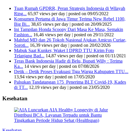
Tuan Rumah GPDRR, Peran Strategis Indonesia di Wilayah
Ring...
65,97 views per day
|
posted on 09/05/2022
Konsumen Pertama di Jawa Timur Terima New Rebel 1100,
Big Bi...
38,65 views per day
|
posted on 20/09/2025
Ini Tampilan Honda Scoopy Dari Masa Ke Masa, Semakin
Fashion...
16,46 views per day
|
posted on 29/11/2022
Mahfud MD dan 26 Tokoh Nasional Ajukan Amicus Curiae,
Soroti...
16,39 views per day
|
posted on 20/02/2026
Mabuk Saat Kunker, Waket I DPRD TTU Kirim Foto
Telanjang Bad...
14,87 views per day
|
posted on 01/11/2021
Teras Bank Indonesia Hadir di Belu, Bupati Willy : Terima
Ka...
14 views per day
|
posted on 07/08/2026
Detik – Detik Proses Evakuasi Tiga Warga Kabupaten TTU...
13,94 views per day
|
posted on 17/05/2020
Palsukan Tandatangan 175 Penerima BLT Covid-19, Kades
di TT...
12,19 views per day
|
posted on 23/05/2020
Kesehatan
Kesehatan