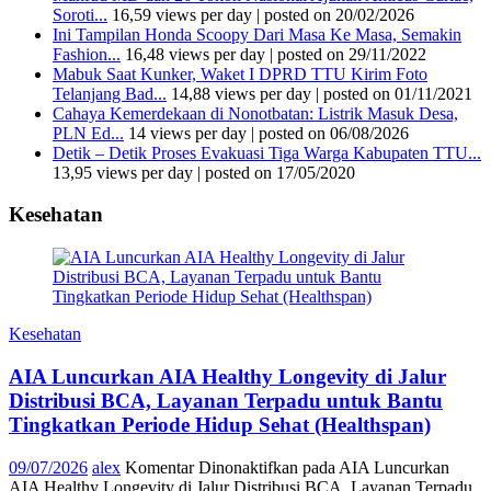
Soroti...
16,59 views per day
|
posted on 20/02/2026
Ini Tampilan Honda Scoopy Dari Masa Ke Masa, Semakin
Fashion...
16,48 views per day
|
posted on 29/11/2022
Mabuk Saat Kunker, Waket I DPRD TTU Kirim Foto
Telanjang Bad...
14,88 views per day
|
posted on 01/11/2021
Cahaya Kemerdekaan di Nonotbatan: Listrik Masuk Desa,
PLN Ed...
14 views per day
|
posted on 06/08/2026
Detik – Detik Proses Evakuasi Tiga Warga Kabupaten TTU...
13,95 views per day
|
posted on 17/05/2020
Kesehatan
Kesehatan
AIA Luncurkan AIA Healthy Longevity di Jalur
Distribusi BCA, Layanan Terpadu untuk Bantu
Tingkatkan Periode Hidup Sehat (Healthspan)
09/07/2026
alex
Komentar Dinonaktifkan
pada AIA Luncurkan
AIA Healthy Longevity di Jalur Distribusi BCA, Layanan Terpadu