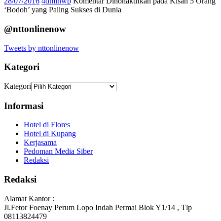
28/07/2016
4dminwp
Komentar Dinonaktifkan
pada Kisah 5 Orang
‘Bodoh’ yang Paling Sukses di Dunia
@nttonlinenow
Tweets by nttonlinenow
Kategori
Kategori
Informasi
Hotel di Flores
Hotel di Kupang
Kerjasama
Pedoman Media Siber
Redaksi
Redaksi
Alamat Kantor :
Jl.Fetor Foenay Perum Lopo Indah Permai Blok Y1/14 , Tlp
08113824479