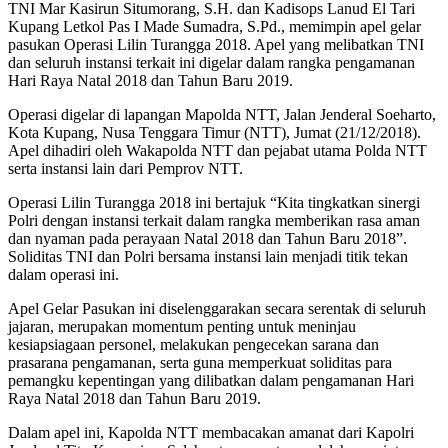
TNI Mar Kasirun Situmorang, S.H. dan Kadisops Lanud El Tari
Kupang Letkol Pas I Made Sumadra, S.Pd., memimpin apel gelar
pasukan Operasi Lilin Turangga 2018. Apel yang melibatkan TNI
dan seluruh instansi terkait ini digelar dalam rangka pengamanan
Hari Raya Natal 2018 dan Tahun Baru 2019.
Operasi digelar di lapangan Mapolda NTT, Jalan Jenderal Soeharto,
Kota Kupang, Nusa Tenggara Timur (NTT), Jumat (21/12/2018).
Apel dihadiri oleh Wakapolda NTT dan pejabat utama Polda NTT
serta instansi lain dari Pemprov NTT.
Operasi Lilin Turangga 2018 ini bertajuk “Kita tingkatkan sinergi
Polri dengan instansi terkait dalam rangka memberikan rasa aman
dan nyaman pada perayaan Natal 2018 dan Tahun Baru 2018”.
Soliditas TNI dan Polri bersama instansi lain menjadi titik tekan
dalam operasi ini.
Apel Gelar Pasukan ini diselenggarakan secara serentak di seluruh
jajaran, merupakan momentum penting untuk meninjau
kesiapsiagaan personel, melakukan pengecekan sarana dan
prasarana pengamanan, serta guna memperkuat soliditas para
pemangku kepentingan yang dilibatkan dalam pengamanan Hari
Raya Natal 2018 dan Tahun Baru 2019.
Dalam apel ini, Kapolda NTT membacakan amanat dari Kapolri