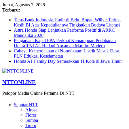
Jumat, Agustus 7, 2026
Terbaru:
Teras Bank Indonesia Hadir di Belu, Bupati Willy : Terima
Kasih BI Atas Kepeduliannya Tingkatkan Budaya Literasi
Astra Honda Siap Lanjutkan Performa Positif di ARRC
Mandalika 2026
Pengadaan Kapal PPA Perkuat Kemampuan Pertahanan
Udara TNI AL Hadapi Ancaman Maritim Modern
Cahaya Kemerdekaan di Nonotbatan: Listrik Masuk Desa,
PLN Edukasi Keselamatan
Honda AT Family Day Semarakkan 11 Kota di Jawa Timur
NTTONLINE
Pelopor Media Online Pertama Di NTT
Seputar NTT
Alrosa
Flores
Sumba
Timor