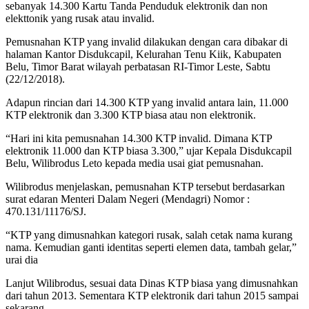
sebanyak 14.300 Kartu Tanda Penduduk elektronik dan non
elekttonik yang rusak atau invalid.
Pemusnahan KTP yang invalid dilakukan dengan cara dibakar di
halaman Kantor Disdukcapil, Kelurahan Tenu Kiik, Kabupaten
Belu, Timor Barat wilayah perbatasan RI-Timor Leste, Sabtu
(22/12/2018).
Adapun rincian dari 14.300 KTP yang invalid antara lain, 11.000
KTP elektronik dan 3.300 KTP biasa atau non elektronik.
“Hari ini kita pemusnahan 14.300 KTP invalid. Dimana KTP
elektronik 11.000 dan KTP biasa 3.300,” ujar Kepala Disdukcapil
Belu, Wilibrodus Leto kepada media usai giat pemusnahan.
Wilibrodus menjelaskan, pemusnahan KTP tersebut berdasarkan
surat edaran Menteri Dalam Negeri (Mendagri) Nomor :
470.131/11176/SJ.
“KTP yang dimusnahkan kategori rusak, salah cetak nama kurang
nama. Kemudian ganti identitas seperti elemen data, tambah gelar,”
urai dia
Lanjut Wilibrodus, sesuai data Dinas KTP biasa yang dimusnahkan
dari tahun 2013. Sementara KTP elektronik dari tahun 2015 sampai
sekarang.