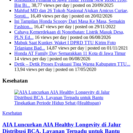
Big Bi...
38,77 views per day
|
posted on 20/09/2025
Mahfud MD dan 26 Tokoh Nasional Ajukan Amicus Curiae,
Soroti...
16,49 views per day
|
posted on 20/02/2026
Ini Tampilan Honda Scoopy Dari Masa Ke Masa, Semakin
Fashion...
16,47 views per day
|
posted on 29/11/2022
Cahaya Kemerdekaan di Nonotbatan: Listrik Masuk Desa,
PLN Ed...
16 views per day
|
posted on 06/08/2026
Mabuk Saat Kunker, Waket I DPRD TTU Kirim Foto
Telanjang Bad...
14,87 views per day
|
posted on 01/11/2021
Honda AT Family Day Semarakkan 11 Kota di Jawa Timur
14 views per day
|
posted on 06/08/2026
Detik – Detik Proses Evakuasi Tiga Warga Kabupaten TTU...
13,94 views per day
|
posted on 17/05/2020
Kesehatan
Kesehatan
AIA Luncurkan AIA Healthy Longevity di Jalur
Distribusi BCA, Layanan Terpadu untuk Bantu