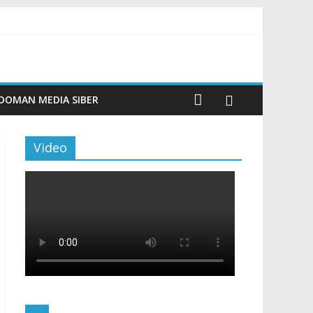
m Beku, Jelang Peringatan HUT RI ke-81
ngan Sentuhan Kemanusiaan dan Keberlanjutan
si dan Aktivitas Seru untuk Generasi Muda
Tingkatkan Budaya Literasi
DOMAN MEDIA SIBER
Video