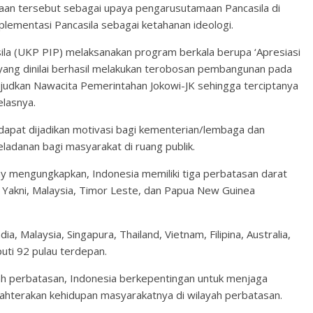
aan tersebut sebagai upaya pengarusutamaan Pancasila di
plementasi Pancasila sebagai ketahanan ideologi.
ila (UKP PIP) melaksanakan program berkala berupa ‘Apresiasi
ang dinilai berhasil melakukan terobosan pembangunan pada
judkan Nawacita Pemerintahan Jokowi-JK sehingga terciptanya
elasnya.
dapat dijadikan motivasi bagi kementerian/lembaga dan
adanan bagi masyarakat di ruang publik.
 mengungkapkan, Indonesia memiliki tiga perbatasan darat
. Yakni, Malaysia, Timor Leste, dan Papua New Guinea
a, Malaysia, Singapura, Thailand, Vietnam, Filipina, Australia,
uti 92 pulau terdepan.
ah perbatasan, Indonesia berkepentingan untuk menjaga
jahterakan kehidupan masyarakatnya di wilayah perbatasan.