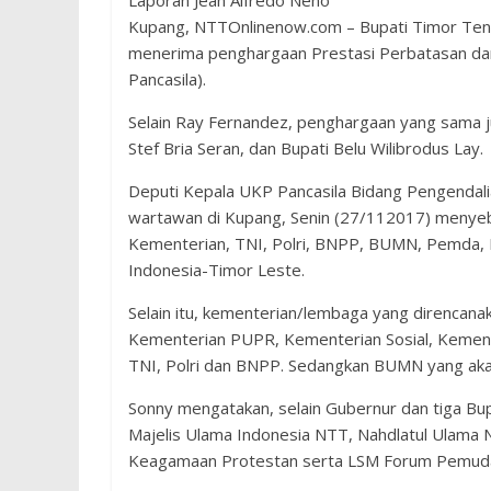
Laporan Jean Alfredo Neno
Kupang, NTTOnlinenow.com – Bupati Timor Ten
menerima penghargaan Prestasi Perbatasan dari
Pancasila).
Selain Ray Fernandez, penghargaan yang sama j
Stef Bria Seran, dan Bupati Belu Wilibrodus Lay.
Deputi Kepala UKP Pancasila Bidang Pengendalian
wartawan di Kupang, Senin (27/112017) menyeb
Kementerian, TNI, Polri, BNPP, BUMN, Pemda, 
Indonesia-Timor Leste.
Selain itu, kementerian/lembaga yang direncan
Kementerian PUPR, Kementerian Sosial, Kemen
TNI, Polri dan BNPP. Sedangkan BUMN yang aka
Sonny mengatakan, selain Gubernur dan tiga Bu
Majelis Ulama Indonesia NTT, Nahdlatul Ulam
Keagamaan Protestan serta LSM Forum Pemuda