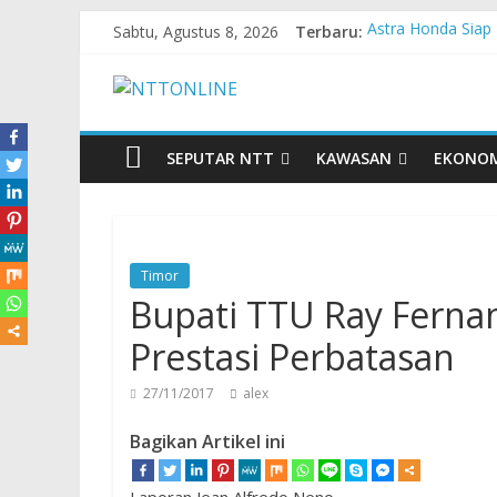
Sabtu, Agustus 8, 2026
Terbaru:
Astra Honda Siap 
Dukung Ketahanan
Komisaris Indepe
Honda DBL 2026 E
Teras Bank Indone
SEPUTAR NTT
KAWASAN
EKONO
Timor
Bupati TTU Ray Ferna
Prestasi Perbatasan
27/11/2017
alex
Bagikan Artikel ini