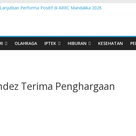
Lanjutkan Performa Positif di ARRC Mandalika 2026
 Pangan Lokal, PLN Kupang Pasok Listrik Industri Penyimpanan Aya
nden Pertamina Patra Niaga Terpikat Produk UMKM Mitra Binaan de
ast Java – North Resmi Bergulir, MPM Honda Jatim Hadirkan Kompeti
sia Hadir di Belu, Bupati Willy : Terima Kasih BI Atas Kepeduliannya 
MI
OLAHRAGA
IPTEK
HIBURAN
KESEHATAN
PE
ndez Terima Penghargaan