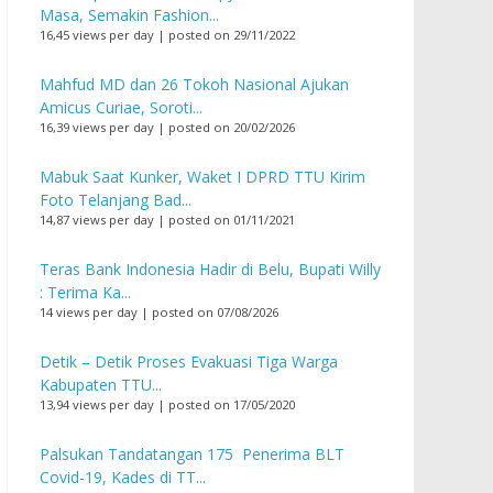
Masa, Semakin Fashion...
16,45 views per day
|
posted on 29/11/2022
Mahfud MD dan 26 Tokoh Nasional Ajukan
Amicus Curiae, Soroti...
16,39 views per day
|
posted on 20/02/2026
Mabuk Saat Kunker, Waket I DPRD TTU Kirim
Foto Telanjang Bad...
14,87 views per day
|
posted on 01/11/2021
Teras Bank Indonesia Hadir di Belu, Bupati Willy
: Terima Ka...
14 views per day
|
posted on 07/08/2026
Detik – Detik Proses Evakuasi Tiga Warga
Kabupaten TTU...
13,94 views per day
|
posted on 17/05/2020
Palsukan Tandatangan 175 Penerima BLT
Covid-19, Kades di TT...