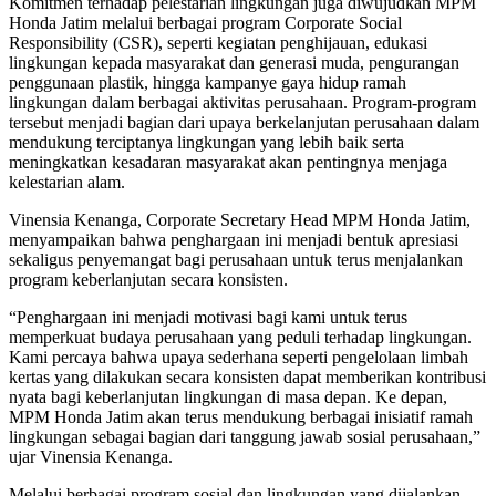
Komitmen terhadap pelestarian lingkungan juga diwujudkan MPM
Honda Jatim melalui berbagai program Corporate Social
Responsibility (CSR), seperti kegiatan penghijauan, edukasi
lingkungan kepada masyarakat dan generasi muda, pengurangan
penggunaan plastik, hingga kampanye gaya hidup ramah
lingkungan dalam berbagai aktivitas perusahaan. Program-program
tersebut menjadi bagian dari upaya berkelanjutan perusahaan dalam
mendukung terciptanya lingkungan yang lebih baik serta
meningkatkan kesadaran masyarakat akan pentingnya menjaga
kelestarian alam.
Vinensia Kenanga, Corporate Secretary Head MPM Honda Jatim,
menyampaikan bahwa penghargaan ini menjadi bentuk apresiasi
sekaligus penyemangat bagi perusahaan untuk terus menjalankan
program keberlanjutan secara konsisten.
“Penghargaan ini menjadi motivasi bagi kami untuk terus
memperkuat budaya perusahaan yang peduli terhadap lingkungan.
Kami percaya bahwa upaya sederhana seperti pengelolaan limbah
kertas yang dilakukan secara konsisten dapat memberikan kontribusi
nyata bagi keberlanjutan lingkungan di masa depan. Ke depan,
MPM Honda Jatim akan terus mendukung berbagai inisiatif ramah
lingkungan sebagai bagian dari tanggung jawab sosial perusahaan,”
ujar Vinensia Kenanga.
Melalui berbagai program sosial dan lingkungan yang dijalankan,