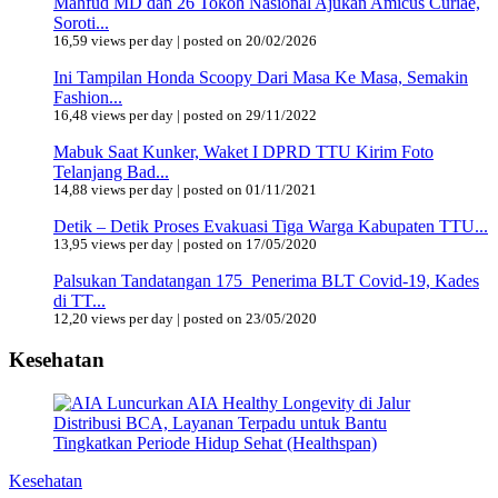
Mahfud MD dan 26 Tokoh Nasional Ajukan Amicus Curiae,
Soroti...
16,59 views per day
|
posted on 20/02/2026
Ini Tampilan Honda Scoopy Dari Masa Ke Masa, Semakin
Fashion...
16,48 views per day
|
posted on 29/11/2022
Mabuk Saat Kunker, Waket I DPRD TTU Kirim Foto
Telanjang Bad...
14,88 views per day
|
posted on 01/11/2021
Detik – Detik Proses Evakuasi Tiga Warga Kabupaten TTU...
13,95 views per day
|
posted on 17/05/2020
Palsukan Tandatangan 175 Penerima BLT Covid-19, Kades
di TT...
12,20 views per day
|
posted on 23/05/2020
Kesehatan
Kesehatan