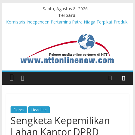
Sabtu, Agustus 8, 2026
Terbaru:
Komisaris Independen Pertamina Patra Niaga Terpikat Produk
UMKM Mitra Binaan dengan Sentuhan Kemanusiaan dan
Keberlanjutan
Honda DBL 2026 East Java – North Resmi Bergulir, MPM
Honda Jatim Hadirkan Kompetisi dan Aktivitas Seru untuk
Generasi Muda
Teras Bank Indonesia Hadir di Belu, Bupati Willy : Terima Kasih
BI Atas Kepeduliannya Tingkatkan Budaya Literasi
Astra Honda Siap Lanjutkan Performa Positif di ARRC
Mandalika 2026
Pengadaan Kapal PPA Perkuat Kemampuan Pertahanan Udara
TNI AL Hadapi Ancaman Maritim Modern
Flores
Headline
Sengketa Kepemilikan
Lahan Kantor DPRD