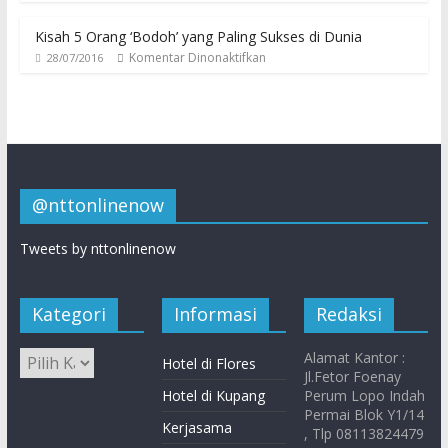
Kisah 5 Orang ‘Bodoh’ yang Paling Sukses di Dunia
Komentar Dinonaktifkan
28/07/2016
@nttonlinenow
Tweets by nttonlinenow
Kategori
Informasi
Redaksi
Alamat Kantor :
Hotel di Flores
Jl.Fetor Foenay
Hotel di Kupang
Perum Lopo Indah
Permai Blok Y1/14
Kerjasama
, Tlp 08113824479