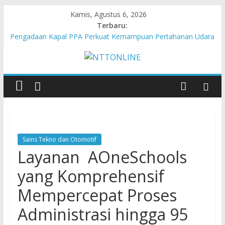
Kamis, Agustus 6, 2026
Terbaru:
Pengadaan Kapal PPA Perkuat Kemampuan Pertahanan Udara
TNI AL Hadapi Ancaman Maritim Modern
Cahaya Kemerdekaan di Nonotbatan: Listrik Masuk Desa, PLN
Edukasi Keselamatan
Honda AT Family Day Semarakkan 11 Kota di Jawa Timur
Hasil KKN Kolaborasi UGM-Undana Jadi Pedoman Bangun
Desa Desa, Tak Sekadar Laporan
Kelurahan Manuaman Gelar Beragam Lomba Meriahkan HUT
ke-81 RI
Sains Tekno dan Otomotif
Layanan AOneSchools
yang Komprehensif
Mempercepat Proses
Administrasi hingga 95