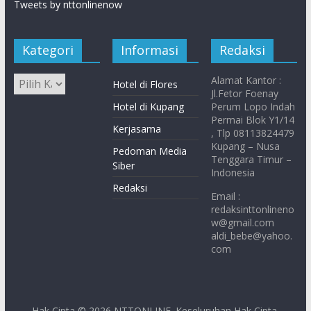
Tweets by nttonlinenow
Kategori
Informasi
Redaksi
Alamat Kantor :
Hotel di Flores
Jl.Fetor Foenay
Hotel di Kupang
Perum Lopo Indah
Permai Blok Y1/14
Kerjasama
, Tlp 08113824479
Kupang – Nusa
Pedoman Media
Tenggara Timur –
Siber
Indonesia
Redaksi
Email :
redaksinttonlineno
w@gmail.com
aldi_bebe@yahoo.
com
Hak Cipta © 2026
NTTONLINE
. Keseluruhan Hak Cipta.