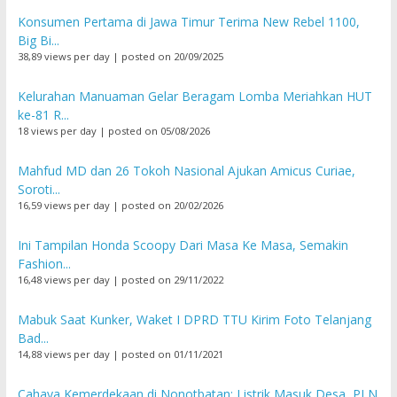
Konsumen Pertama di Jawa Timur Terima New Rebel 1100,
Big Bi...
38,89 views per day
|
posted on 20/09/2025
Kelurahan Manuaman Gelar Beragam Lomba Meriahkan HUT
ke-81 R...
18 views per day
|
posted on 05/08/2026
Mahfud MD dan 26 Tokoh Nasional Ajukan Amicus Curiae,
Soroti...
16,59 views per day
|
posted on 20/02/2026
Ini Tampilan Honda Scoopy Dari Masa Ke Masa, Semakin
Fashion...
16,48 views per day
|
posted on 29/11/2022
Mabuk Saat Kunker, Waket I DPRD TTU Kirim Foto Telanjang
Bad...
14,88 views per day
|
posted on 01/11/2021
Cahaya Kemerdekaan di Nonotbatan: Listrik Masuk Desa, PLN