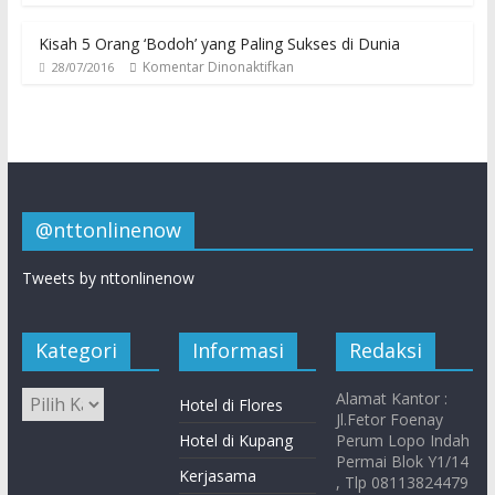
Kisah 5 Orang ‘Bodoh’ yang Paling Sukses di Dunia
Komentar Dinonaktifkan
28/07/2016
@nttonlinenow
Tweets by nttonlinenow
Kategori
Informasi
Redaksi
Alamat Kantor :
Hotel di Flores
Jl.Fetor Foenay
Hotel di Kupang
Perum Lopo Indah
Permai Blok Y1/14
Kerjasama
, Tlp 08113824479