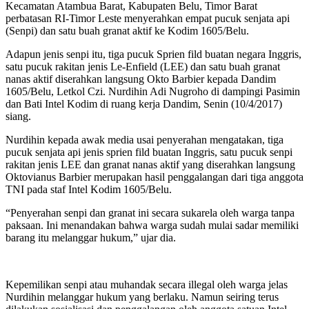
Kecamatan Atambua Barat, Kabupaten Belu, Timor Barat
perbatasan RI-Timor Leste menyerahkan empat pucuk senjata api
(Senpi) dan satu buah granat aktif ke Kodim 1605/Belu.
Adapun jenis senpi itu, tiga pucuk Sprien fild buatan negara Inggris,
satu pucuk rakitan jenis Le-Enfield (LEE) dan satu buah granat
nanas aktif diserahkan langsung Okto Barbier kepada Dandim
1605/Belu, Letkol Czi. Nurdihin Adi Nugroho di dampingi Pasimin
dan Bati Intel Kodim di ruang kerja Dandim, Senin (10/4/2017)
siang.
Nurdihin kepada awak media usai penyerahan mengatakan, tiga
pucuk senjata api jenis sprien fild buatan Inggris, satu pucuk senpi
rakitan jenis LEE dan granat nanas aktif yang diserahkan langsung
Oktovianus Barbier merupakan hasil penggalangan dari tiga anggota
TNI pada staf Intel Kodim 1605/Belu.
“Penyerahan senpi dan granat ini secara sukarela oleh warga tanpa
paksaan. Ini menandakan bahwa warga sudah mulai sadar memiliki
barang itu melanggar hukum,” ujar dia.
Kepemilikan senpi atau muhandak secara illegal oleh warga jelas
Nurdihin melanggar hukum yang berlaku. Namun seiring terus