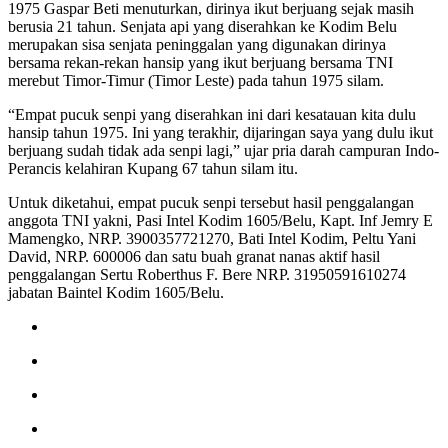
1975 Gaspar Beti menuturkan, dirinya ikut berjuang sejak masih
berusia 21 tahun. Senjata api yang diserahkan ke Kodim Belu
merupakan sisa senjata peninggalan yang digunakan dirinya
bersama rekan-rekan hansip yang ikut berjuang bersama TNI
merebut Timor-Timur (Timor Leste) pada tahun 1975 silam.
“Empat pucuk senpi yang diserahkan ini dari kesatauan kita dulu
hansip tahun 1975. Ini yang terakhir, dijaringan saya yang dulu ikut
berjuang sudah tidak ada senpi lagi,” ujar pria darah campuran Indo-
Perancis kelahiran Kupang 67 tahun silam itu.
Untuk diketahui, empat pucuk senpi tersebut hasil penggalangan
anggota TNI yakni, Pasi Intel Kodim 1605/Belu, Kapt. Inf Jemry E
Mamengko, NRP. 3900357721270, Bati Intel Kodim, Peltu Yani
David, NRP. 600006 dan satu buah granat nanas aktif hasil
penggalangan Sertu Roberthus F. Bere NRP. 31950591610274
jabatan Baintel Kodim 1605/Belu.