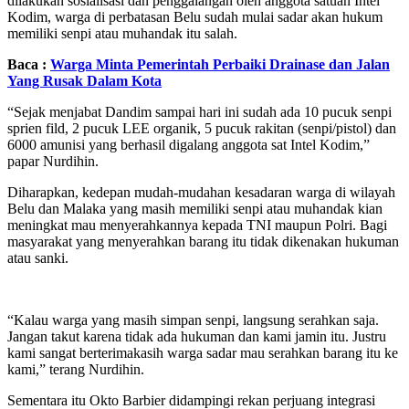
dilakukan sosialisasi dan penggalangan oleh anggota satuan Intel
Kodim, warga di perbatasan Belu sudah mulai sadar akan hukum
memiliki senpi atau muhandak itu salah.
Baca :
Warga Minta Pemerintah Perbaiki Drainase dan Jalan
Yang Rusak Dalam Kota
“Sejak menjabat Dandim sampai hari ini sudah ada 10 pucuk senpi
sprien fild, 2 pucuk LEE organik, 5 pucuk rakitan (senpi/pistol) dan
6000 amunisi yang berhasil digalang anggota sat Intel Kodim,”
papar Nurdihin.
Diharapkan, kedepan mudah-mudahan kesadaran warga di wilayah
Belu dan Malaka yang masih memiliki senpi atau muhandak kian
meningkat mau menyerahkannya kepada TNI maupun Polri. Bagi
masyarakat yang menyerahkan barang itu tidak dikenakan hukuman
atau sanki.
“Kalau warga yang masih simpan senpi, langsung serahkan saja.
Jangan takut karena tidak ada hukuman dan kami jamin itu. Justru
kami sangat berterimakasih warga sadar mau serahkan barang itu ke
kami,” terang Nurdihin.
Sementara itu Okto Barbier didampingi rekan perjuang integrasi