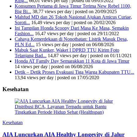
Ring...
66,01 views per day
|
posted on 09/05/2022
Konsumen Pertama di Jawa Timur Terima New Rebel 1100,
Big Bi...
38,77 views per day
|
posted on 20/09/2025
Mahfud MD dan 26 Tokoh Nasional Ajukan Amicus Curiae,
Soroti...
16,49 views per day
|
posted on 20/02/2026
Ini Tampilan Honda Scoopy Dari Masa Ke Masa, Semakin
Fashion...
16,47 views per day
|
posted on 29/11/2022
Cahaya Kemerdekaan di Nonotbatan: Listrik Masuk Desa,
PLN Ed...
15 views per day
|
posted on 06/08/2026
Mabuk Saat Kunker, Waket I DPRD TTU Kirim Foto
Telanjang Bad...
14,87 views per day
|
posted on 01/11/2021
Honda AT Family Day Semarakkan 11 Kota di Jawa Timur
14 views per day
|
posted on 06/08/2026
Detik – Detik Proses Evakuasi Tiga Warga Kabupaten TTU...
13,94 views per day
|
posted on 17/05/2020
Kesehatan
Kesehatan
AIA Luncurkan AIA Healthy Longevity di Jalur