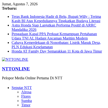
Jumat, Agustus 7, 2026
Terbaru:
Teras Bank Indonesia Hadir di Belu, Bupati Willy : Terima
Kasih BI Atas Kepeduliannya Tingkatkan Budaya Literasi
Astra Honda Siap Lanjutkan Performa Positif di ARRC
Mandalika 2026
Pengadaan Kapal PPA Perkuat Kemampuan Pertahanan
Udara TNI AL Hadapi Ancaman Maritim Modern
Cahaya Kemerdekaan di Nonotbatan: Listrik Masuk Desa,
PLN Edukasi Keselamatan
Honda AT Family Day Semarakkan 11 Kota di Jawa Timur
NTTONLINE
Pelopor Media Online Pertama Di NTT
Seputar NTT
Alrosa
Flores
Sumba
Timor