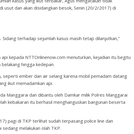
jumlah kasus yang ikut terbakar, Agus mengatakan tidak
 usut dan akan disidangkan besok, Senin (20/2/2017) di
 Sidang terhadap sejumlah kasus masih tetap dilanjutkan,”
 api kepada NTTOnlinenow.com menuturkan, kejadian itu begitu
n belakang hingga kedepan.
, seperti ember dan air selang karena mobil pemadam datang
yang ikut memadamkan api.
a Manggarai dan dibantu oleh Damkar milik Polres Manggarai
telah kebakaran itu berhasil menghanguskan bangunan beserta
 pagi di TKP terlihat sudah terpasang police line dan
ai sedang melakukan olah TKP.