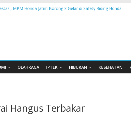
estasi, MPM Honda Jatim Borong 8 Gelar di Safety Riding Honda
 Kembali Berikan Beasiswa bagi Anak Asuh Berprestasi di Malang
m Bersama YBSI Berikan Pemeriksaan dan Pengobatan Gratis bagi 1
elu Garda Terdepan NKRI, Harus Jadi Pusat Pertumbuhan Pariwisata
a Garuda Sakti Cross Border Fest 2026
OMI
OLAHRAGA
IPTEK
HIBURAN
KESEHATAN
rai Hangus Terbakar