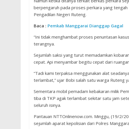
Namun ketika ditanya terkait berkas perkara se
berpengaruh pada proses perkara yang tengah di
Pengadilan Negeri Ruteng.
Baca :
Pemkab Manggarai Dianggap Gagal
“Ini tidak menghambat proses penuntasan kasus.
terangnya.
Sejumlah saksi yang turut memadamkan kobaran
cepat. Api menyambar begitu cepat dari ruanga
“Tadi kami terpaksa menggunakan alat seadanya
terlambat,” ujar Bobi salah satu warga Ruteng 
Sementara mobil pemadam kebakaran milik Pemd
tiba di TKP agak terlambat sekitar satu jam se
seluruh isinya.
Pantauan NTTOnlinenow.com. Minggu, (19/2/2017)
sejumlah aparat kepolisian dari Polres Manggar