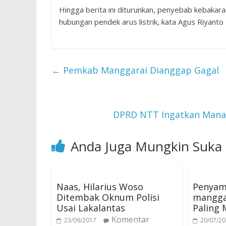
Hingga berita ini diturunkan, penyebab kebakara
hubungan pendek arus listrik, kata Agus Riyanto 
←
Pemkab Manggarai Dianggap Gagal
DPRD NTT Ingatkan Manaj
Anda Juga Mungkin Suka
Naas, Hilarius Woso
Penyam
Ditembak Oknum Polisi
mangga
Usai Lakalantas
Paling 
Komentar
23/09/2017
20/07/2