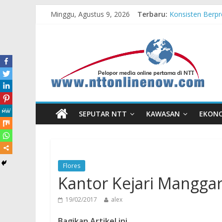
Minggu, Agustus 9, 2026
Terbaru:
Konsisten Berpr
MPM Honda Jatim
MPM Honda Jati
Cross Border, B
Bupati Belu Buk
SEPUTAR NTT
KAWASAN
EKON
Flores
Kantor Kejari Mangga
19/02/2017
alex
Bagikan Artikel ini