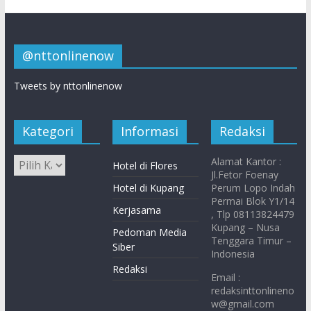
@nttonlinenow
Tweets by nttonlinenow
Kategori
Informasi
Redaksi
Alamat Kantor :
Hotel di Flores
Jl.Fetor Foenay
Hotel di Kupang
Perum Lopo Indah
Permai Blok Y1/14
Kerjasama
, Tlp 08113824479
Kupang – Nusa
Pedoman Media
Tenggara Timur –
Siber
Indonesia
Redaksi
Email :
redaksinttonlineno
w@gmail.com