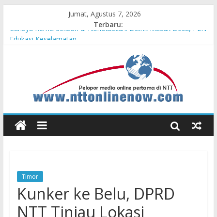
Jumat, Agustus 7, 2026
Terbaru:
Cahaya Kemerdekaan di Nonotbatan: Listrik Masuk Desa, PLN
Edukasi Keselamatan
Honda AT Family Day Semarakkan 11 Kota di Jawa Timur
Teras Bank Indonesia Hadir di Belu, Bupati Willy : Terima Kasih
BI Atas Kepeduliannya Tingkatkan Budaya Literasi
Astra Honda Siap Lanjutkan Performa Positif di ARRC
Mandalika 2026
Pengadaan Kapal PPA Perkuat Kemampuan Pertahanan Udara
TNI AL Hadapi Ancaman Maritim Modern
Timor
Kunker ke Belu, DPRD
NTT Tinjau Lokasi