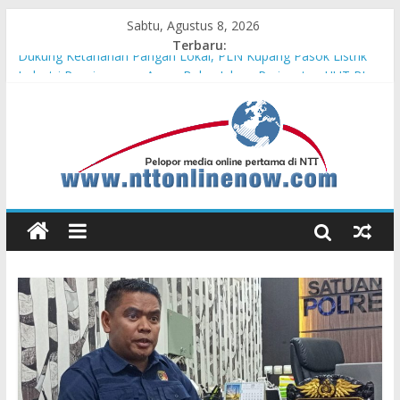
Sabtu, Agustus 8, 2026
Terbaru:
Dukung Ketahanan Pangan Lokal, PLN Kupang Pasok Listrik
Industri Penyimpanan Ayam Beku, Jelang Peringatan HUT RI
ke-81
Komisaris Independen Pertamina Patra Niaga Terpikat Produk
UMKM Mitra Binaan dengan Sentuhan Kemanusiaan dan
Keberlanjutan
Honda DBL 2026 East Java – North Resmi Bergulir, MPM
Honda Jatim Hadirkan Kompetisi dan Aktivitas Seru untuk
Generasi Muda
Teras Bank Indonesia Hadir di Belu, Bupati Willy : Terima Kasih
BI Atas Kepeduliannya Tingkatkan Budaya Literasi
Astra Honda Siap Lanjutkan Performa Positif di ARRC
Mandalika 2026