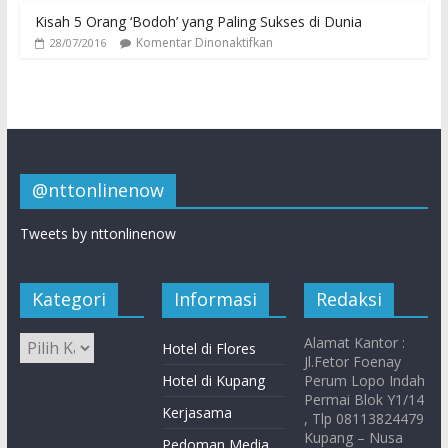
Kisah 5 Orang ‘Bodoh’ yang Paling Sukses di Dunia
Komentar Dinonaktifkan
28/07/2016
@nttonlinenow
Tweets by nttonlinenow
Kategori
Informasi
Redaksi
Alamat Kantor :
Hotel di Flores
Jl.Fetor Foenay
Hotel di Kupang
Perum Lopo Indah
Permai Blok Y1/14
Kerjasama
, Tlp 08113824479
Kupang – Nusa
Pedoman Media