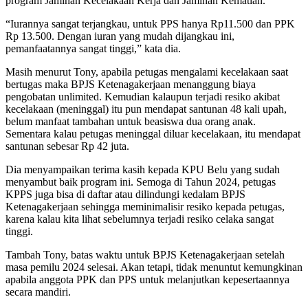
program Jaminan Kecelakaan Kerja dan Jaminan Kematian.
“Iurannya sangat terjangkau, untuk PPS hanya Rp11.500 dan PPK
Rp 13.500. Dengan iuran yang mudah dijangkau ini,
pemanfaatannya sangat tinggi,” kata dia.
Masih menurut Tony, apabila petugas mengalami kecelakaan saat
bertugas maka BPJS Ketenagakerjaan menanggung biaya
pengobatan unlimited. Kemudian kalaupun terjadi resiko akibat
kecelakaan (meninggal) itu pun mendapat santunan 48 kali upah,
belum manfaat tambahan untuk beasiswa dua orang anak.
Sementara kalau petugas meninggal diluar kecelakaan, itu mendapat
santunan sebesar Rp 42 juta.
Dia menyampaikan terima kasih kepada KPU Belu yang sudah
menyambut baik program ini. Semoga di Tahun 2024, petugas
KPPS juga bisa di daftar atau dilindungi kedalam BPJS
Ketenagakerjaan sehingga meminimalisir resiko kepada petugas,
karena kalau kita lihat sebelumnya terjadi resiko celaka sangat
tinggi.
Tambah Tony, batas waktu untuk BPJS Ketenagakerjaan setelah
masa pemilu 2024 selesai. Akan tetapi, tidak menuntut kemungkinan
apabila anggota PPK dan PPS untuk melanjutkan kepesertaannya
secara mandiri.