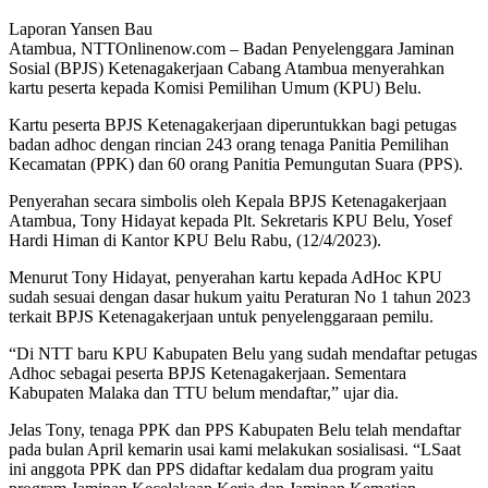
Laporan Yansen Bau
Atambua, NTTOnlinenow.com – Badan Penyelenggara Jaminan
Sosial (BPJS) Ketenagakerjaan Cabang Atambua menyerahkan
kartu peserta kepada Komisi Pemilihan Umum (KPU) Belu.
Kartu peserta BPJS Ketenagakerjaan diperuntukkan bagi petugas
badan adhoc dengan rincian 243 orang tenaga Panitia Pemilihan
Kecamatan (PPK) dan 60 orang Panitia Pemungutan Suara (PPS).
Penyerahan secara simbolis oleh Kepala BPJS Ketenagakerjaan
Atambua, Tony Hidayat kepada Plt. Sekretaris KPU Belu, Yosef
Hardi Himan di Kantor KPU Belu Rabu, (12/4/2023).
Menurut Tony Hidayat, penyerahan kartu kepada AdHoc KPU
sudah sesuai dengan dasar hukum yaitu Peraturan No 1 tahun 2023
terkait BPJS Ketenagakerjaan untuk penyelenggaraan pemilu.
“Di NTT baru KPU Kabupaten Belu yang sudah mendaftar petugas
Adhoc sebagai peserta BPJS Ketenagakerjaan. Sementara
Kabupaten Malaka dan TTU belum mendaftar,” ujar dia.
Jelas Tony, tenaga PPK dan PPS Kabupaten Belu telah mendaftar
pada bulan April kemarin usai kami melakukan sosialisasi. “LSaat
ini anggota PPK dan PPS didaftar kedalam dua program yaitu