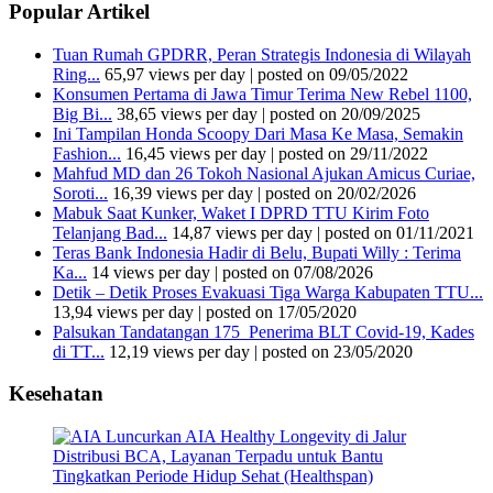
Popular Artikel
Tuan Rumah GPDRR, Peran Strategis Indonesia di Wilayah
Ring...
65,97 views per day
|
posted on 09/05/2022
Konsumen Pertama di Jawa Timur Terima New Rebel 1100,
Big Bi...
38,65 views per day
|
posted on 20/09/2025
Ini Tampilan Honda Scoopy Dari Masa Ke Masa, Semakin
Fashion...
16,45 views per day
|
posted on 29/11/2022
Mahfud MD dan 26 Tokoh Nasional Ajukan Amicus Curiae,
Soroti...
16,39 views per day
|
posted on 20/02/2026
Mabuk Saat Kunker, Waket I DPRD TTU Kirim Foto
Telanjang Bad...
14,87 views per day
|
posted on 01/11/2021
Teras Bank Indonesia Hadir di Belu, Bupati Willy : Terima
Ka...
14 views per day
|
posted on 07/08/2026
Detik – Detik Proses Evakuasi Tiga Warga Kabupaten TTU...
13,94 views per day
|
posted on 17/05/2020
Palsukan Tandatangan 175 Penerima BLT Covid-19, Kades
di TT...
12,19 views per day
|
posted on 23/05/2020
Kesehatan