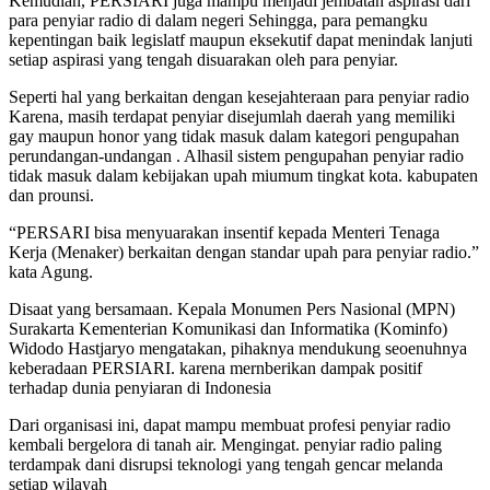
Kemudian, PERSIARI juga mampu menjadi jembatan aspirasi dari
para penyiar radio di dalam negeri Sehingga, para pemangku
kepentingan baik legislatf maupun eksekutif dapat menindak lanjuti
setiap aspirasi yang tengah disuarakan oleh para penyiar.
Seperti hal yang berkaitan dengan kesejahteraan para penyiar radio
Karena, masih terdapat penyiar disejumlah daerah yang memiliki
gay maupun honor yang tidak masuk dalam kategori pengupahan
perundangan-undangan . Alhasil sistem pengupahan penyiar radio
tidak masuk dalam kebijakan upah miumum tingkat kota. kabupaten
dan prounsi.
“PERSARI bisa menyuarakan insentif kepada Menteri Tenaga
Kerja (Menaker) berkaitan dengan standar upah para penyiar radio.”
kata Agung.
Disaat yang bersamaan. Kepala Monumen Pers Nasional (MPN)
Surakarta Kementerian Komunikasi dan Informatika (Kominfo)
Widodo Hastjaryo mengatakan, pihaknya mendukung seoenuhnya
keberadaan PERSIARI. karena mernberikan dampak positif
terhadap dunia penyiaran di Indonesia
Dari organisasi ini, dapat mampu membuat profesi penyiar radio
kembali bergelora di tanah air. Mengingat. penyiar radio paling
terdampak dani disrupsi teknologi yang tengah gencar melanda
setiap wilayah