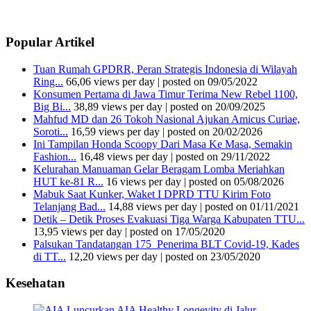
Popular Artikel
Tuan Rumah GPDRR, Peran Strategis Indonesia di Wilayah
Ring...
66,06 views per day
|
posted on 09/05/2022
Konsumen Pertama di Jawa Timur Terima New Rebel 1100,
Big Bi...
38,89 views per day
|
posted on 20/09/2025
Mahfud MD dan 26 Tokoh Nasional Ajukan Amicus Curiae,
Soroti...
16,59 views per day
|
posted on 20/02/2026
Ini Tampilan Honda Scoopy Dari Masa Ke Masa, Semakin
Fashion...
16,48 views per day
|
posted on 29/11/2022
Kelurahan Manuaman Gelar Beragam Lomba Meriahkan
HUT ke-81 R...
16 views per day
|
posted on 05/08/2026
Mabuk Saat Kunker, Waket I DPRD TTU Kirim Foto
Telanjang Bad...
14,88 views per day
|
posted on 01/11/2021
Detik – Detik Proses Evakuasi Tiga Warga Kabupaten TTU...
13,95 views per day
|
posted on 17/05/2020
Palsukan Tandatangan 175 Penerima BLT Covid-19, Kades
di TT...
12,20 views per day
|
posted on 23/05/2020
Kesehatan