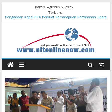
Kamis, Agustus 6, 2026
Terbaru:
Pengadaan Kapal PPA Perkuat Kemampuan Pertahanan Udara
TNI AL Hadapi Ancaman Maritim Modern
Cahaya Kemerdekaan di Nonotbatan: Listrik Masuk Desa, PLN
Edukasi Keselamatan
Honda AT Family Day Semarakkan 11 Kota di Jawa Timur
Hasil KKN Kolaborasi UGM-Undana Jadi Pedoman Bangun
Desa Desa, Tak Sekadar Laporan
Kelurahan Manuaman Gelar Beragam Lomba Meriahkan HUT
ke-81 RI