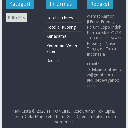
Kategori
Informasi
Redaksi
Alamat Kantor :
Hotel di Flores
Jl.Fetor Foenay
Hotel di Kupang
Perum Lopo Indah
Permai Blok Y1/14
Kerjasama
, Tlp 08113824479
Kupang – Nusa
Pedoman Media
Tenggara Timur –
Siber
Indonesia
Redaksi
Email :
redaksinttonlineno
w@gmail.com
aldi_bebe@yahoo.
com
Hak Cipta © 2026
NTTONLINE
. Keseluruhan Hak Cipta.
Tema: ColorMag oleh
ThemeGrill
. Dipersembahkan oleh
WordPress
.