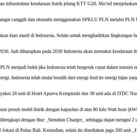
 infrastruktur kendaraan listrik jelang KTT G20. Ma’ruf menjelaskan 
r sangat canggih dan otomatis menggunakan SPKLU PLN melalui PLN Mob
n kian masif di Indonesia. Selain untuk menghadirkan lingkungan ber
2030. Jadi diharapkan pada 2030 Indonesia akan memakai kendaraan listr
menjadi bukti jika Indonesia telah bergerak cepat dalam transisi en
energi. Indonesia telah mulai beralih dari energi fosil ke energi hijau 
i yakni 28 unit di Hotel Apurva Kempinski dan 38 unit ada di ITDC N
n penuh mobil listrik dengan kapasitas di atas 80 kilo Watt hour (kW
dilengkapi dengan fitur _Simultan Charger_ sehingga dapat mengisi 2 
lokasi di Pulau Bali. Kemudian, selain itu disediakan juga 200 unit