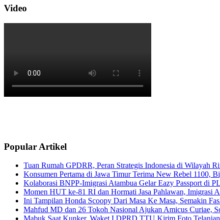
Video
Popular Artikel
Tuan Rumah GPDRR, Peran Strategis Indonesia di Wilayah Rin
Konsumen Pertama di Jawa Timur Terima New Rebel 1100, Big
Kolaborasi BNPP-Imigrasi Atambua Gelar Eazy Passport di P
Momen HUT ke-81 RI dan Hormati Jasa Pahlawan, Imigrasi A
Ini Tampilan Honda Scoopy Dari Masa Ke Masa, Semakin Fash
Mahfud MD dan 26 Tokoh Nasional Ajukan Amicus Curiae, Sor
Mabuk Saat Kunker, Waket I DPRD TTU Kirim Foto Telanjang