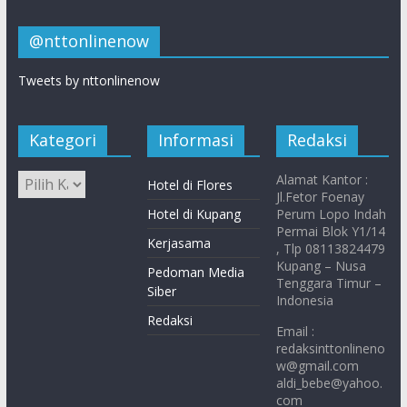
@nttonlinenow
Tweets by nttonlinenow
Kategori
Informasi
Redaksi
Alamat Kantor :
Hotel di Flores
Jl.Fetor Foenay
Hotel di Kupang
Perum Lopo Indah
Permai Blok Y1/14
Kerjasama
, Tlp 08113824479
Kupang – Nusa
Pedoman Media
Tenggara Timur –
Siber
Indonesia
Redaksi
Email :
redaksinttonlineno
w@gmail.com
aldi_bebe@yahoo.
com