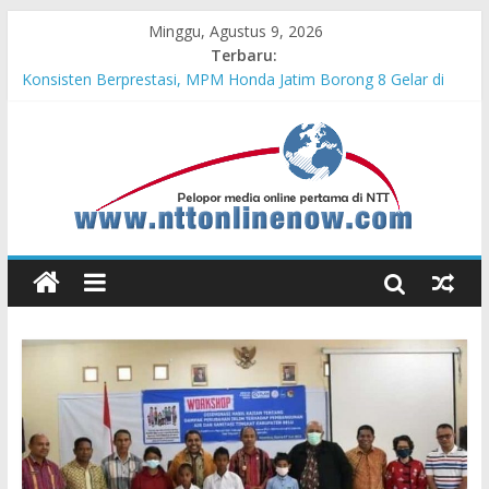
Minggu, Agustus 9, 2026
Terbaru:
Konsisten Berprestasi, MPM Honda Jatim Borong 8 Gelar di
Safety Riding Honda
MPM Honda Jatim Kembali Berikan Beasiswa bagi Anak Asuh
Berprestasi di Malang
MPM Honda Jatim Bersama YBSI Berikan Pemeriksaan dan
Pengobatan Gratis bagi 100 Veteran LVRI
Cross Border, Belu Garda Terdepan NKRI, Harus Jadi Pusat
Pertumbuhan Pariwisata
Bupati Belu Buka Garuda Sakti Cross Border Fest 2026