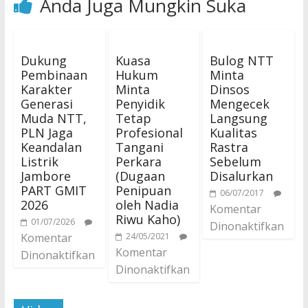
Anda Juga Mungkin Suka
Dukung
Kuasa
Bulog NTT
Pembinaan
Hukum
Minta
Karakter
Minta
Dinsos
Generasi
Penyidik
Mengecek
Muda NTT,
Tetap
Langsung
PLN Jaga
Profesional
Kualitas
Keandalan
Tangani
Rastra
Listrik
Perkara
Sebelum
Jambore
(Dugaan
Disalurkan
PART GMIT
Penipuan
06/07/2017
2026
oleh Nadia
Komentar
Riwu Kaho)
01/07/2026
Dinonaktifkan
Komentar
24/05/2021
Komentar
Dinonaktifkan
Dinonaktifkan