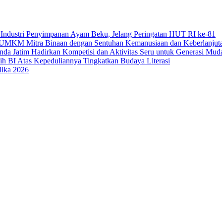
Industri Penyimpanan Ayam Beku, Jelang Peringatan HUT RI ke-81
uk UMKM Mitra Binaan dengan Sentuhan Kemanusiaan dan Keberlanjut
a Jatim Hadirkan Kompetisi dan Aktivitas Seru untuk Generasi Mud
sih BI Atas Kepeduliannya Tingkatkan Budaya Literasi
lika 2026