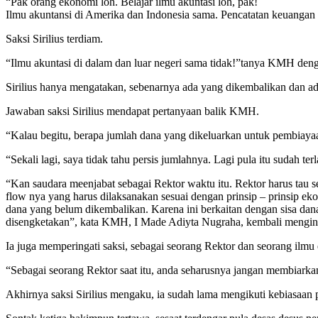
“Pak orang ekonomi loh. Belajar ilmu akuntasi loh, pak!
Ilmu akuntansi di Amerika dan Indonesia sama. Pencatatan keuanga
Saksi Sirilius terdiam.
“Ilmu akuntasi di dalam dan luar negeri sama tidak!”tanya KMH denga
Sirilius hanya mengatakan, sebenarnya ada yang dikembalikan dan ad
Jawaban saksi Sirilius mendapat pertanyaan balik KMH.
“Kalau begitu, berapa jumlah dana yang dikeluarkan untuk pembiayaan
“Sekali lagi, saya tidak tahu persis jumlahnya. Lagi pula itu sudah ter
“Kan saudara meenjabat sebagai Rektor waktu itu. Rektor harus tau 
flow nya yang harus dilaksanakan sesuai dengan prinsip – prinsip e
dana yang belum dikembalikan. Karena ini berkaitan dengan sisa dan
disengketakan”, kata KMH, I Made Adiyta Nugraha, kembali mengin
Ia juga memperingati saksi, sebagai seorang Rektor dan seorang ilm
“Sebagai seorang Rektor saat itu, anda seharusnya jangan membiarka
Akhirnya saksi Sirilius mengaku, ia sudah lama mengikuti kebiasaan p