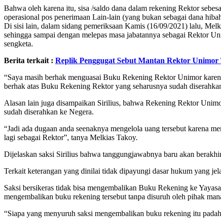
Bahwa oleh karena itu, sisa /saldo dana dalam rekening Rektor sebesa
operasional pos penerimaan Lain-lain (yang bukan sebagai dana hibah
Di sisi lain, dalam sidang pemeriksaan Kamis (16/09/2021) lalu, Mel
sehingga sampai dengan melepas masa jabatannya sebagai Rektor Uni
sengketa.
Berita terkait :
Replik Penggugat Sebut Mantan Rektor Unimor
“Saya masih berhak menguasai Buku Rekening Rektor Unimor karena s
berhak atas Buku Rekening Rektor yang seharusnya sudah diserahka
Alasan lain juga disampaikan Sirilius, bahwa Rekening Rektor Unim
sudah diserahkan ke Negera.
“Jadi ada dugaan anda seenaknya mengelola uang tersebut karena me
lagi sebagai Rektor”, tanya Melkias Takoy.
Dijelaskan saksi Sirilius bahwa tanggungjawabnya baru akan berakhi
Terkait keterangan yang dinilai tidak dipayungi dasar hukum yang 
Saksi bersikeras tidak bisa mengembalikan Buku Rekening ke Yayasan
mengembalikan buku rekening tersebut tanpa disuruh oleh pihak ma
“Siapa yang menyuruh saksi mengembalikan buku rekening itu padaha