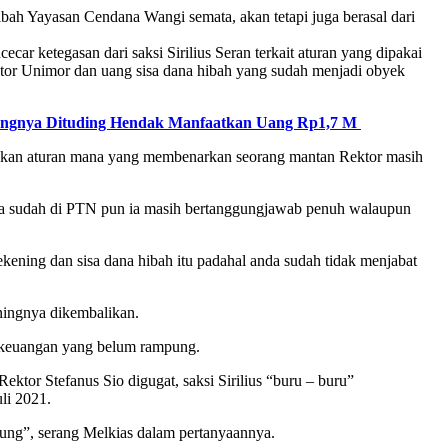
hibah Yayasan Cendana Wangi semata, akan tetapi juga berasal dari
ar ketegasan dari saksi Sirilius Seran terkait aturan yang dipakai
ktor Unimor dan uang sisa dana hibah yang sudah menjadi obyek
kungnya Dituding Hendak Manfaatkan Uang Rp1,7 M
laskan aturan mana yang membenarkan seorang mantan Rektor masih
ika sudah di PTN pun ia masih bertanggungjawab penuh walaupun
ning dan sisa dana hibah itu padahal anda sudah tidak menjabat
eningnya dikembalikan.
n keuangan yang belum rampung.
tor Stefanus Sio digugat, saksi Sirilius “buru – buru”
li 2021.
ung”, serang Melkias dalam pertanyaannya.