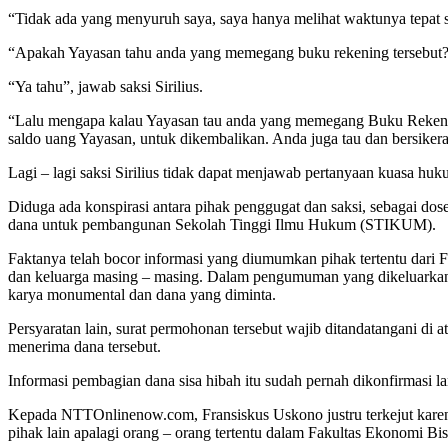
“Tidak ada yang menyuruh saya, saya hanya melihat waktunya tepat seh
“Apakah Yayasan tahu anda yang memegang buku rekening tersebut?”
“Ya tahu”, jawab saksi Sirilius.
“Lalu mengapa kalau Yayasan tau anda yang memegang Buku Rekening
saldo uang Yayasan, untuk dikembalikan. Anda juga tau dan bersiker
Lagi – lagi saksi Sirilius tidak dapat menjawab pertanyaan kuasa huk
Diduga ada konspirasi antara pihak penggugat dan saksi, sebagai do
dana untuk pembangunan Sekolah Tinggi Ilmu Hukum (STIKUM).
Faktanya telah bocor informasi yang diumumkan pihak tertentu dari 
dan keluarga masing – masing. Dalam pengumuman yang dikeluarkan 
karya monumental dan dana yang diminta.
Persyaratan lain, surat permohonan tersebut wajib ditandatangani di 
menerima dana tersebut.
Informasi pembagian dana sisa hibah itu sudah pernah dikonfirmasi 
Kepada NTTOnlinenow.com, Fransiskus Uskono justru terkejut karena 
pihak lain apalagi orang – orang tertentu dalam Fakultas Ekonomi Bis