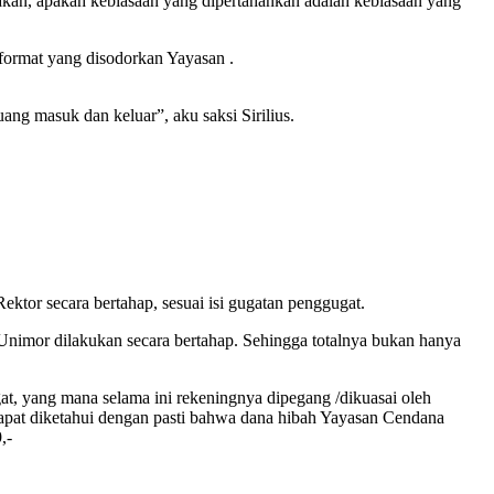
akan, apakah kebiasaan yang dipertahankan adalah kebiasaan yang
format yang disodorkan Yayasan .
ng masuk dan keluar”, aku saksi Sirilius.
ektor secara bertahap, sesuai isi gugatan penggugat.
 Unimor dilakukan secara bertahap. Sehingga totalnya bukan hanya
t, yang mana selama ini rekeningnya dipegang /dikuasai oleh
 dapat diketahui dengan pasti bahwa dana hibah Yayasan Cendana
,-