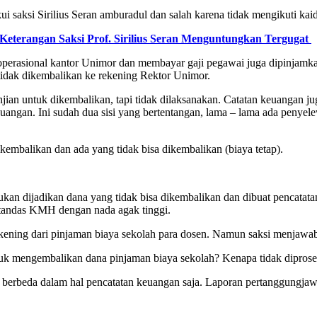
i saksi Sirilius Seran amburadul dan salah karena tidak mengikuti kai
Keterangan Saksi Prof. Sirilius Seran Menguntungkan Tergugat
operasional kantor Unimor dan membayar gaji pegawai juga dipinjamka
 tidak dikembalikan ke rekening Rektor Unimor.
anjian untuk dikembalikan, tapi tidak dilaksanakan. Catatan keuangan j
uangan. Ini sudah dua sisi yang bertentangan, lama – lama ada penyel
ikembalikan dan ada yang tidak bisa dikembalikan (biaya tetap).
ukan dijadikan dana yang tidak bisa dikembalikan dan dibuat pencata
, tandas KMH dengan nada agak tinggi.
ning dari pinjaman biaya sekolah para dosen. Namun saksi menjawab,
uk mengembalikan dana pinjaman biaya sekolah? Kenapa tidak dipros
 berbeda dalam hal pencatatan keuangan saja. Laporan pertanggungjaw