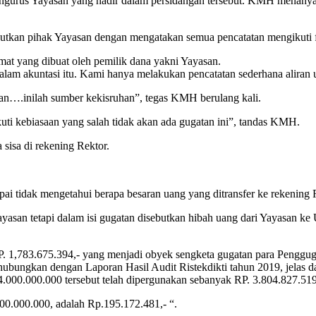
 pengurus Yayasan yang hadir dalam persidangan tersebut. KMH menany
utkan pihak Yayasan dengan mengatakan semua pencatatan mengikuti 
mat yang dibuat oleh pemilik dana yakni Yayasan.
am akuntasi itu. Kami hanya melakukan pencatatan sederhana aliran ua
uhan….inilah sumber kekisruhan”, tegas KMH berulang kali.
i kebiasaan yang salah tidak akan ada gugatan ini”, tandas KMH.
sisa di rekening Rektor.
ai tidak mengetahui berapa besaran uang yang ditransfer ke rekening R
yasan tetapi dalam isi gugatan disebutkan hibah uang dari Yayasan ke
. 1,783.675.394,- yang menjadi obyek sengketa gugatan para Pengguga
dihubungkan dengan Laporan Hasil Audit Ristekdikti tahun 2019, jelas
000.000.000 tersebut telah dipergunakan sebanyak RP. 3.804.827.519
00.000.000, adalah Rp.195.172.481,- “.