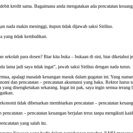
n debit kredit sama. Bagaimana anda mengatakan ada pencatatan keua
n nada makin meninggi, itupun tidak dijawab saksi Sirilius.
a yang tidak kembalikan.
 sekolah para dosen? Biar kita buka – bukaan di sini, biar diketahui
lalu lama jadi saya tidak ingat”, jawab saksi Sirilius dengan nada turun.
semua, apalagi masalah keuangan masuk dalam gugatan ini. Yang naman
konomi dan pencatatan – pencatatan akuntansi yang baku. Rektor harus
a yang disengketakan sekarang. Ingat ini pak, saya ingin semua terang
gatkan.
u ekonomi tidak dibenarkan membiarkan pencatatan – pencatatan keuang
n pencatatan – pencatatan keuangan berjalan terus tanpa mengikuti ka
encatatan yang salah itu.