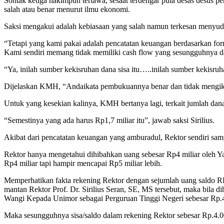
Sontak ketiga hakimpun tertawa, sesaat terdengar pula desas desus
salah atau benar menurut ilmu ekonomi.
Saksi mengakui adalah kebiasaan yang salah namun terkesan menyud
“Tetapi yang kami pakai adalah pencatatan keuangan berdasarkan for
Kami sendiri memang tidak memiliki cash flow yang sesungguhnya dal
“Ya, inilah sumber kekisruhan dana sisa itu…..inilah sumber kekisr
Dijelaskan KMH, “Andaikata pembukuannya benar dan tidak mengikut
Untuk yang kesekian kalinya, KMH bertanya lagi, terkait jumlah dana 
“Semestinya yang ada harus Rp1,7 miliar itu”, jawab saksi Sirilius.
Akibat dari pencatatan keuangan yang amburadul, Rektor sendiri samp
Rektor hanya mengetahui dihibahkan uang sebesar Rp4 miliar oleh Ya
Rp4 miliar tapi hampir mencapai Rp5 miliar lebih.
Memperhatikan fakta rekening Rektor dengan sejumlah uang saldo RP
mantan Rektor Prof. Dr. Sirilius Seran, SE, MS tersebut, maka bila 
Wangi Kepada Unimor sebagai Perguruan Tinggi Negeri sebesar Rp.4.
Maka sesungguhnya sisa/saldo dalam rekening Rektor sebesar Rp.4.0