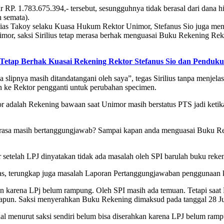
r RP. 1.783.675.394,- tersebut, sesungguhnya tidak berasal dari dana 
 semata).
kias Takoy selaku Kuasa Hukum Rektor Unimor, Stefanus Sio juga mencec
mor, saksi Sirilius tetap merasa berhak menguasai Buku Rekening Re
 Tetap Berhak Kuasai Rekening Rektor Stefanus Sio dan Pendu
lipnya masih ditandatangani oleh saya”, tegas Sirilius tanpa menje
n ke Rektor pengganti untuk perubahan specimen.
or adalah Rekening bawaan saat Unimor masih berstatus PTS jadi ket
rasa masih bertanggungjawab? Sampai kapan anda menguasai Buku Reke
r setelah LPJ dinyatakan tidak ada masalah oleh SPI barulah buku rek
jelas, terungkap juga masalah Laporan Pertanggungjawaban penggunaa
 karena LPj belum rampung. Oleh SPI masih ada temuan. Tetapi saat Rek
napun. Saksi menyerahkan Buku Rekening dimaksud pada tanggal 28 Ju
l menurut saksi sendiri belum bisa diserahkan karena LPJ belum ramp