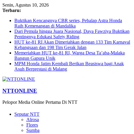
Senin, Agustus 10, 2026
Terbaru:
Buktikan Kencangnya CBR series, Pebalap Astra Honda
Raih Kemenangan di Mandalika
Dari Pemula hingga Juara Nasional, Daya Fawziya Buktikan
Pentingnya Edukasi Safety Riding
HUT ke-81 RI Akan Dimeriahkan dengan 133 Tim Karnaval
Kebangsaan dan 198 Tim Gerak Jalan
Memeriahkan HUT ke-81 RI, Warga Desa Ta’aba-Malaka
Bangun Gapura Unik
MPM Honda Jatim Kembali Berikan Beasiswa bagi Anak
Asuh Berprestasi di Malang
NTTONLINE
Pelopor Media Online Pertama Di NTT
Seputar NTT
Alrosa
Flores
Sumba