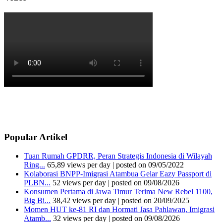
Popular Artikel
Tuan Rumah GPDRR, Peran Strategis Indonesia di Wilayah
Ring...
65,89 views per day
|
posted on 09/05/2022
Kolaborasi BNPP-Imigrasi Atambua Gelar Eazy Passport di
PLBN...
52 views per day
|
posted on 09/08/2026
Konsumen Pertama di Jawa Timur Terima New Rebel 1100,
Big Bi...
38,42 views per day
|
posted on 20/09/2025
Momen HUT ke-81 RI dan Hormati Jasa Pahlawan, Imigrasi
Atamb...
32 views per day
|
posted on 09/08/2026