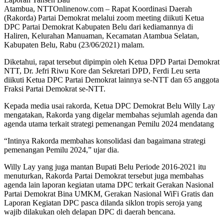
Atambua, NTTOnlinenow.com – Rapat Koordinasi Daerah
(Rakorda) Partai Demokrat melalui zoom meeting diikuti Ketua
DPC Partai Demokrat Kabupaten Belu dari kediamannya di
Haliren, Kelurahan Manuaman, Kecamatan Atambua Selatan,
Kabupaten Belu, Rabu (23/06/2021) malam.
Diketahui, rapat tersebut dipimpin oleh Ketua DPD Partai Demokrat
NTT, Dr. Jefri Riwu Kore dan Sekretari DPD, Ferdi Leu serta
diikuti Ketua DPC Partai Demokrat lainnya se-NTT dan 65 anggota
Fraksi Partai Demokrat se-NTT.
Kepada media usai rakorda, Ketua DPC Demokrat Belu Willy Lay
mengatakan, Rakorda yang digelar membahas sejumlah agenda dan
agenda utama terkait strategi pemenangan Pemilu 2024 mendatang
“Intinya Rakorda membahas konsolidasi dan bagaimana strategi
pemenangan Pemilu 2024,” ujar dia.
Willy Lay yang juga mantan Bupati Belu Periode 2016-2021 itu
menuturkan, Rakorda Partai Demokrat tersebut juga membahas
agenda lain laporan kegiatan utama DPC terkait Gerakan Nasional
Partai Demokrat Bina UMKM, Gerakan Nasional WiFi Gratis dan
Laporan Kegiatan DPC pasca dilanda siklon tropis seroja yang
wajib dilakukan oleh delapan DPC di daerah bencana.