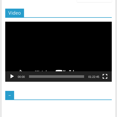
Video
Pemutar
Video
00:00
01:22:45
–