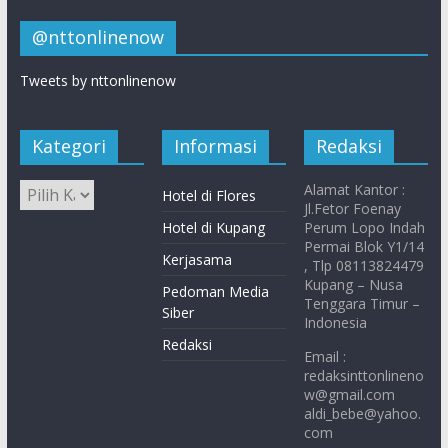
@nttonlinenow
Tweets by nttonlinenow
Kategori
Informasi
Redaksi
Alamat Kantor :
Hotel di Flores
Jl.Fetor Foenay
Hotel di Kupang
Perum Lopo Indah
Permai Blok Y1/14
Kerjasama
, Tlp 08113824479
Kupang – Nusa
Pedoman Media
Tenggara Timur –
Siber
Indonesia
Redaksi
Email :
redaksinttonlineno
w@gmail.com
aldi_bebe@yahoo.
com