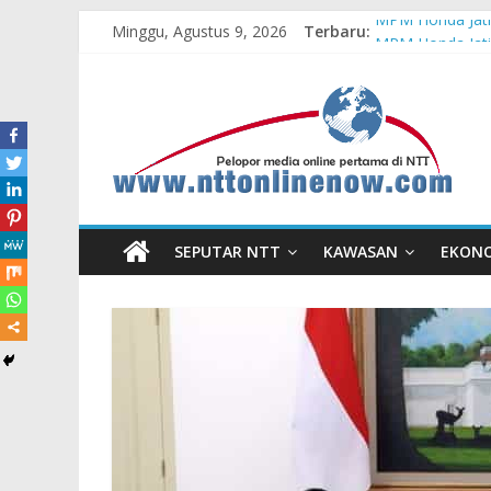
Minggu, Agustus 9, 2026
Terbaru:
MPM Honda Jatim
MPM Honda Jati
Cross Border, B
Bupati Belu Buk
Konsisten Berpr
SEPUTAR NTT
KAWASAN
EKON