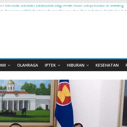
 Kembali Berikan Beasiswa bagi Anak Asuh Berprestasi di Malang
m Bersama YBSI Berikan Pemeriksaan dan Pengobatan Gratis bagi 1
elu Garda Terdepan NKRI, Harus Jadi Pusat Pertumbuhan Pariwisata
a Garuda Sakti Cross Border Fest 2026
estasi, MPM Honda Jatim Borong 8 Gelar di Safety Riding Honda
OMI
OLAHRAGA
IPTEK
HIBURAN
KESEHATAN