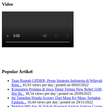
Video
Popular Artikel
Tuan Rumah GPDRR, Peran Strategis Indonesia di Wilayah
Ring...
65,93 views per day
|
posted on 09/05/2022
Konsumen Pertama di Jawa Timur Terima New Rebel 1100,
Big Bi...
38,54 views per day
|
posted on 20/09/2025
Ini Tampilan Honda Scoopy Dari Masa Ke Masa, Semakin
Fashion...
16,44 views per day
|
posted on 29/11/2022
Mahfud MD dan 26 Tokoh Nasional Ajukan Amicus Curiae,