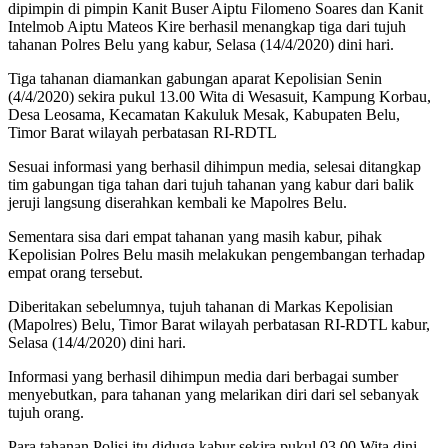
dipimpin di pimpin Kanit Buser Aiptu Filomeno Soares dan Kanit
Intelmob Aiptu Mateos Kire berhasil menangkap tiga dari tujuh
tahanan Polres Belu yang kabur, Selasa (14/4/2020) dini hari.
Tiga tahanan diamankan gabungan aparat Kepolisian Senin
(4/4/2020) sekira pukul 13.00 Wita di Wesasuit, Kampung Korbau,
Desa Leosama, Kecamatan Kakuluk Mesak, Kabupaten Belu,
Timor Barat wilayah perbatasan RI-RDTL
Sesuai informasi yang berhasil dihimpun media, selesai ditangkap
tim gabungan tiga tahan dari tujuh tahanan yang kabur dari balik
jeruji langsung diserahkan kembali ke Mapolres Belu.
Sementara sisa dari empat tahanan yang masih kabur, pihak
Kepolisian Polres Belu masih melakukan pengembangan terhadap
empat orang tersebut.
Diberitakan sebelumnya, tujuh tahanan di Markas Kepolisian
(Mapolres) Belu, Timor Barat wilayah perbatasan RI-RDTL kabur,
Selasa (14/4/2020) dini hari.
Informasi yang berhasil dihimpun media dari berbagai sumber
menyebutkan, para tahanan yang melarikan diri dari sel sebanyak
tujuh orang.
Para tahanan Polisi itu diduga kabur sekira pukul 03.00 Wita dini