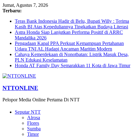
Jumat, Agustus 7, 2026
Terbaru:
Teras Bank Indonesia Hadir di Belu, Bupati Willy : Terima
Kasih BI Atas Kepeduliannya Tingkatkan Budaya Literasi
Astra Honda Siap Lanjutkan Performa Positif di ARRC
Mandalika 2026
Pengadaan Kapal PPA Perkuat Kemampuan Pertahanan
Udara TNI AL Hadapi Ancaman Maritim Modern
Cahaya Kemerdekaan di Nonotbatan: Listrik Masuk Desa,
PLN Edukasi Keselamatan
Honda AT Family Day Semarakkan 11 Kota di Jawa Timur
NTTONLINE
Pelopor Media Online Pertama Di NTT
Seputar NTT
Alrosa
Flores
Sumba
Timor