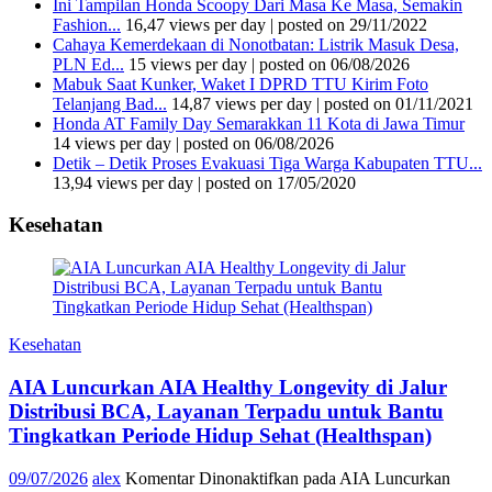
Ini Tampilan Honda Scoopy Dari Masa Ke Masa, Semakin
Fashion...
16,47 views per day
|
posted on 29/11/2022
Cahaya Kemerdekaan di Nonotbatan: Listrik Masuk Desa,
PLN Ed...
15 views per day
|
posted on 06/08/2026
Mabuk Saat Kunker, Waket I DPRD TTU Kirim Foto
Telanjang Bad...
14,87 views per day
|
posted on 01/11/2021
Honda AT Family Day Semarakkan 11 Kota di Jawa Timur
14 views per day
|
posted on 06/08/2026
Detik – Detik Proses Evakuasi Tiga Warga Kabupaten TTU...
13,94 views per day
|
posted on 17/05/2020
Kesehatan
Kesehatan
AIA Luncurkan AIA Healthy Longevity di Jalur
Distribusi BCA, Layanan Terpadu untuk Bantu
Tingkatkan Periode Hidup Sehat (Healthspan)
09/07/2026
alex
Komentar Dinonaktifkan
pada AIA Luncurkan