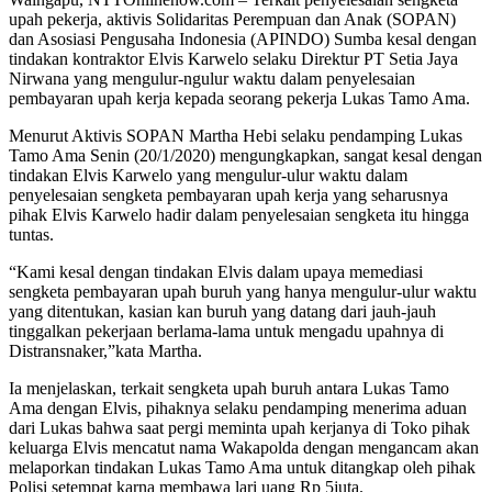
upah pekerja, aktivis Solidaritas Perempuan dan Anak (SOPAN)
dan Asosiasi Pengusaha Indonesia (APINDO) Sumba kesal dengan
tindakan kontraktor Elvis Karwelo selaku Direktur PT Setia Jaya
Nirwana yang mengulur-ngulur waktu dalam penyelesaian
pembayaran upah kerja kepada seorang pekerja Lukas Tamo Ama.
Menurut Aktivis SOPAN Martha Hebi selaku pendamping Lukas
Tamo Ama Senin (20/1/2020) mengungkapkan, sangat kesal dengan
tindakan Elvis Karwelo yang mengulur-ulur waktu dalam
penyelesaian sengketa pembayaran upah kerja yang seharusnya
pihak Elvis Karwelo hadir dalam penyelesaian sengketa itu hingga
tuntas.
“Kami kesal dengan tindakan Elvis dalam upaya memediasi
sengketa pembayaran upah buruh yang hanya mengulur-ulur waktu
yang ditentukan, kasian kan buruh yang datang dari jauh-jauh
tinggalkan pekerjaan berlama-lama untuk mengadu upahnya di
Distransnaker,”kata Martha.
Ia menjelaskan, terkait sengketa upah buruh antara Lukas Tamo
Ama dengan Elvis, pihaknya selaku pendamping menerima aduan
dari Lukas bahwa saat pergi meminta upah kerjanya di Toko pihak
keluarga Elvis mencatut nama Wakapolda dengan mengancam akan
melaporkan tindakan Lukas Tamo Ama untuk ditangkap oleh pihak
Polisi setempat karna membawa lari uang Rp 5juta.