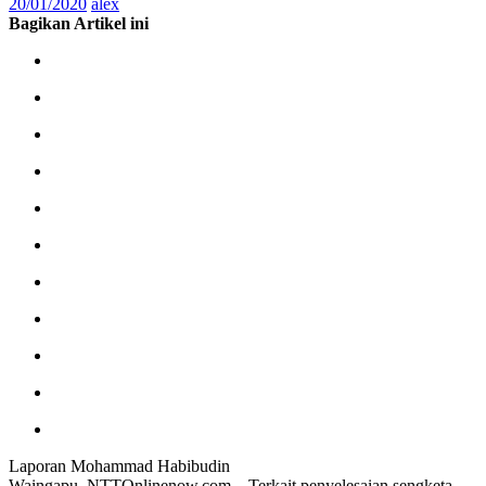
20/01/2020
alex
Bagikan Artikel ini
Laporan Mohammad Habibudin
Waingapu, NTTOnlinenow.com – Terkait penyelesaian sengketa