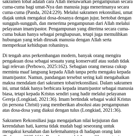
sakramen tobat adalah cara Allah menawarkan pengampunan secara
cuma-cuma bagi umat-Nya dan manusia juga menerimanya secara
cuma-cuma (Panda, 2024:229). Melalui sakramen rekonsiliasi, umat
diajak untuk mengakui dosa-dosanya dengan jujur, bertobat dengan
sungguh-sungguh, dan menerima pengampunan dari Allah melalui
pelayanan imam/pastor. Pengampunan yang diterima secara cuma-
cuma bukan hanya sebagai penghapusan, tetapi juga memulihkan
hubungan yang telah dirusak manusia dengan Allah serta
memperkuat kehidupan rohaninya.
Di tengah arus perkembangan modern, banyak orang mengira
pengakuan dosa sebagai sesuatu yang konservatif atau sudah tidak
lagi relevan (Perbowo, 2025:162). Sebagian orang merasa cukup
meminta maaf langsung kepada Allah tanpa perlu mengaku kepada
imam/pastor. Namun, pandangan tersebut sering kali mengabaikan
makna mendalam dari sakramen tobat/rekonsiliasi. Dalam sakramen
ini, umat tidak hanya berbicara kepada imam/pastor sebagai manusia
biasa, tetapi kepada Kristus sendiri yang hadir melalui pelayanan
Gereja (Longkiad, 2021:36). Imam bertindak sebagai wakil Kristus
(in persona Christi) yang memberikan absolusi atau pengampunan
atas dosa-dosa yang diakui dengan tulus (Longkiad, 2021:36).
Sakramen Rekonsiliasi juga mengajarkan nilai kejujuran dan
kerendahan hati, karena tidak mudah bagi seseorang untuk
mengakui kesalahan dan kelemahannya di hadapan orang lain