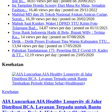
Big Bi...
38,65 views per day
|
posted on 20/09/2025
Ini Tampilan Honda Scoopy Dari Masa Ke Masa, Semakin
Fashion...
16,46 views per day
|
posted on 29/11/2022
Mahfud MD dan 26 Tokoh Nasional Ajukan Amicus Curiae,
Soroti...
16,39 views per day
|
posted on 20/02/2026
Mabuk Saat Kunker, Waket I DPRD TTU Kirim Foto
Telanjang Bad...
14,87 views per day
|
posted on 01/11/2021
Teras Bank Indonesia Hadir di Belu, Bupati Willy : Terima
Ka...
14 views per day
|
posted on 07/08/2026
Detik – Detik Proses Evakuasi Tiga Warga Kabupaten TTU...
13,94 views per day
|
posted on 17/05/2020
Palsukan Tandatangan 175 Penerima BLT Covid-19, Kades
di TT...
12,19 views per day
|
posted on 23/05/2020
Kesehatan
Kesehatan
AIA Luncurkan AIA Healthy Longevity di Jalur
Distribusi BCA, Layanan Terpadu untuk Bantu