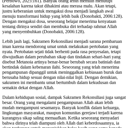
(Perbowo, 2025:161). Banyak orang lebih memilih menutupi
kesalahan karena takut dihakimi atau merasa malu. Akan tetapi,
justru keberanian untuk mengakui dosa menjadi langkah awal
menuju transformasi hidup yang lebih baik (Donobakti, 2006:128).
Dengan mengakui dosa, seseorang belajar menerima kenyataan
tentang dirinya sendiri dan membuka diri terhadap rahmat Allah
yang menyembuhkan (Donobakti, 2006:128).
Lebih jauh lagi, Sakramen Rekonsiliasi menjadi sarana pembaruan
iman karena mendorong umat untuk melakukan pertobatan yang
nyata. Pertobatan sejati tidak berhenti pada rasa penyesalan, tetapi
diwujudkan dalam perubahan sikap dan tindakan sehari-hari yang
disebut Metanoia artinya benar-benar berubah secara batiniah dan
bertindak dalam kebenaran ilahi. Seseorang yang telah menerima
pengampunan dipanggil untuk meninggalkan kebiasaan buruk dan
berusaha hidup sesuai dengan nilai-nilai Injil. Dengan demikian,
sakramen ini membantu umat bertumbuh dalam kekudusan dan
semakin dekat dengan Allah.
Dalam kehidupan sosial, dampak Sakramen Rekonsiliasi juga sangat
besar. Orang yang mengalami pengampunan Allah akan lebih
mudah mengampuni sesamanya. Banyak konflik dalam keluarga,
lingkungan masyarakat, maupun komunitas gerejawi terjadi karena
kurangnya sikap saling memaafkan. Ketika seseorang menyadari
bahwa dirinya telah diampuni oleh Allah dari keberdosaannya, ia