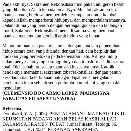
Pada akhirnya, Sakramen Rekonsiliasi merupakan anugerah besar
yang diberikan Allah kepada umat-Nya. Melalui sakramen ini,
manusia yang berdosa memperoleh kesempatan untuk kembali
kepada Allah, memperbarui hidupnya, dan memperdalam imannya.
Dalam dunia yang penuh dengan berbagai godaan dan tantangan
moral, Sakramen Rekonsiliasi menjadi sarana yang membantu
manusia menemukan kembali arah hidup yang benar.
Menuntun manusia pada metanoia, dengan kata lain pemenuhan
hidup secara total yang ditandai dengan hati, cara berpikir dan
tindakan yang berpatokan pada kebenaran ilahi. Artinya hidup
dalam penyesalan yang sesungguhnya dan transformasi diri secara
total. Oleh sebab itu, setiap manusia khususnya umat Katolik
hendaknya memaknai sakramen tobat/rekonsiliasi dengan penuh
kesadaran dan keterbukaan hati agar dapat terus mengalami
pembaruan iman sebuah serta pertumbuhan rohani yang semakin
mendalam.
(CLEMENSIO DO CARMO LOPEZ_MAHASISWA
FAKULTAS FILSAFAT UNWIRA)
Referensi
Donobakti, Y. A. (2006). PENGALAMAN UMAT KATOLIK DI
KEUSKUPAN PADANG AKAN BELAS KASIH ALLAH
DALAM SAKRAMEN TOBAT. Jurnal Filsafat -Teologi, 86.
Longkiad, T. B. (2021). PERANAN SAKRAMEN