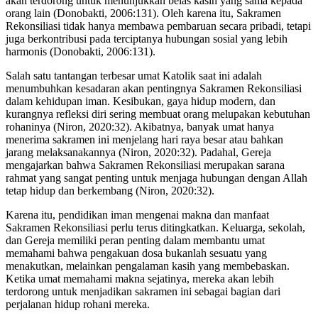
akan terdorong untuk menunjukkan belas kasih yang sama kepada
orang lain (Donobakti, 2006:131). Oleh karena itu, Sakramen
Rekonsiliasi tidak hanya membawa pembaruan secara pribadi, tetapi
juga berkontribusi pada terciptanya hubungan sosial yang lebih
harmonis (Donobakti, 2006:131).
Salah satu tantangan terbesar umat Katolik saat ini adalah
menumbuhkan kesadaran akan pentingnya Sakramen Rekonsiliasi
dalam kehidupan iman. Kesibukan, gaya hidup modern, dan
kurangnya refleksi diri sering membuat orang melupakan kebutuhan
rohaninya (Niron, 2020:32). Akibatnya, banyak umat hanya
menerima sakramen ini menjelang hari raya besar atau bahkan
jarang melaksanakannya (Niron, 2020:32). Padahal, Gereja
mengajarkan bahwa Sakramen Rekonsiliasi merupakan sarana
rahmat yang sangat penting untuk menjaga hubungan dengan Allah
tetap hidup dan berkembang (Niron, 2020:32).
Karena itu, pendidikan iman mengenai makna dan manfaat
Sakramen Rekonsiliasi perlu terus ditingkatkan. Keluarga, sekolah,
dan Gereja memiliki peran penting dalam membantu umat
memahami bahwa pengakuan dosa bukanlah sesuatu yang
menakutkan, melainkan pengalaman kasih yang membebaskan.
Ketika umat memahami makna sejatinya, mereka akan lebih
terdorong untuk menjadikan sakramen ini sebagai bagian dari
perjalanan hidup rohani mereka.