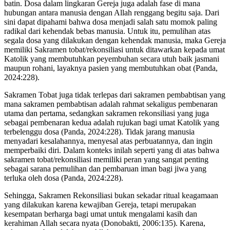
batin. Dosa dalam lingkaran Gereja juga adalah fase di mana
hubungan antara manusia dengan Allah renggang begitu saja. Dari
sini dapat dipahami bahwa dosa menjadi salah satu momok paling
radikal dari kehendak bebas manusia. Untuk itu, pemulihan atas
segala dosa yang dilakukan dengan kehendak manusia, maka Gereja
memiliki Sakramen tobat/rekonsiliasi untuk ditawarkan kepada umat
Katolik yang membutuhkan peyembuhan secara utuh baik jasmani
maupun rohani, layaknya pasien yang membutuhkan obat (Panda,
2024:228).
Sakramen Tobat juga tidak terlepas dari sakramen pembabtisan yang
mana sakramen pembabtisan adalah rahmat sekaligus pembenaran
utama dan pertama, sedangkan sakramen rekonsiliasi yang juga
sebagai pembenaran kedua adalah rujukan bagi umat Katolik yang
terbelenggu dosa (Panda, 2024:228). Tidak jarang manusia
menyadari kesalahannya, menyesal atas perbuatannya, dan ingin
memperbaiki diri. Dalam konteks inilah seperti yang di atas bahwa
sakramen tobat/rekonsiliasi memiliki peran yang sangat penting
sebagai sarana pemulihan dan pembaruan iman bagi jiwa yang
terluka oleh dosa (Panda, 2024:228).
Sehingga, Sakramen Rekonsiliasi bukan sekadar ritual keagamaan
yang dilakukan karena kewajiban Gereja, tetapi merupakan
kesempatan berharga bagi umat untuk mengalami kasih dan
kerahiman Allah secara nyata (Donobakti, 2006:135). Karena,