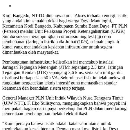
Kodi Bangedo, NTTOnlinenow.com – Akses terhadap energi listrik
yang andal kini semakin dekat bagi warga Desa Manutoghi,
Kecamatan Kodi Bangedo, Kabupaten Sumba Barat Daya. PT PLN
(Persero) melalui Unit Pelaksana Proyek Ketenagalistrikan (UP2K)
Sumba sukses merampungkan commissioning test (uji coba
pembebanan) jaringan listrik pada Jumat (10/6), sebuah langkah
kunci yang menandakan kesiapan infrastruktur untuk segera
dimanfaatkan oleh masyarakat.
Pembangunan infrastruktur kelistrikan ini mencakup instalasi
Jaringan Tegangan Menengah (JTM) sepanjang 2,3 kms, Jaringan
Tegangan Rendah (JTR) sepanjang 3,6 kms, serta satu unit gardu
distribusi berkapasitas 50 kVA. Seluruh aset fisik ini telah melewati
rangkaian pengecekan teknis intensif guna memastikan standar
keamanan dan keandalan sistem tetap terjaga.
General Manager PLN Unit Induk Wilayah Nusa Tenggara Timur
(UIW NTT), F. Eko Sulistyono, mengungkapkan bahwa proyek ini
merupakan bagian dari upaya berkelanjutan PLN dalam mendorong
pemerataan pembangunan melalui elektrifikasi.
“Kami percaya bahwa listrik adalah katalisator utama untuk
meningkatkan kesejahteraan. Dengan masuknya listrik ke Desa