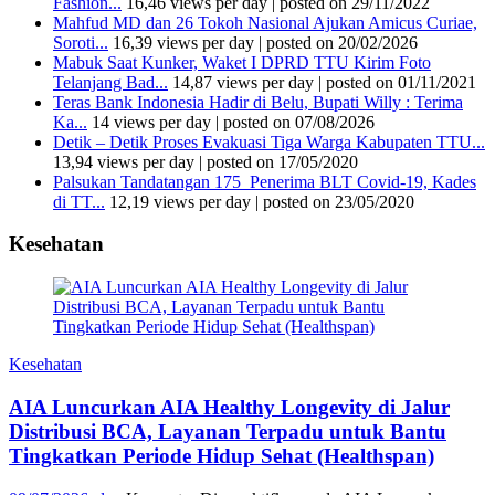
Fashion...
16,46 views per day
|
posted on 29/11/2022
Mahfud MD dan 26 Tokoh Nasional Ajukan Amicus Curiae,
Soroti...
16,39 views per day
|
posted on 20/02/2026
Mabuk Saat Kunker, Waket I DPRD TTU Kirim Foto
Telanjang Bad...
14,87 views per day
|
posted on 01/11/2021
Teras Bank Indonesia Hadir di Belu, Bupati Willy : Terima
Ka...
14 views per day
|
posted on 07/08/2026
Detik – Detik Proses Evakuasi Tiga Warga Kabupaten TTU...
13,94 views per day
|
posted on 17/05/2020
Palsukan Tandatangan 175 Penerima BLT Covid-19, Kades
di TT...
12,19 views per day
|
posted on 23/05/2020
Kesehatan
Kesehatan
AIA Luncurkan AIA Healthy Longevity di Jalur
Distribusi BCA, Layanan Terpadu untuk Bantu
Tingkatkan Periode Hidup Sehat (Healthspan)