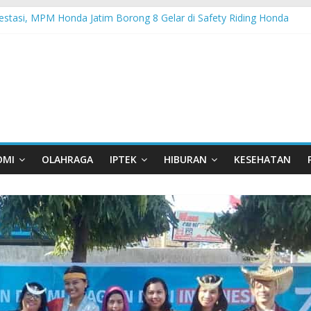
estasi, MPM Honda Jatim Borong 8 Gelar di Safety Riding Honda
 Kembali Berikan Beasiswa bagi Anak Asuh Berprestasi di Malang
m Bersama YBSI Berikan Pemeriksaan dan Pengobatan Gratis bagi 1
elu Garda Terdepan NKRI, Harus Jadi Pusat Pertumbuhan Pariwisata
a Garuda Sakti Cross Border Fest 2026
OMI
OLAHRAGA
IPTEK
HIBURAN
KESEHATAN