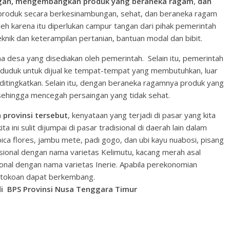
ngan, mengembangkan produk yang beraneka ragam
,
dan
 produk secara berkesinambungan, sehat, dan beraneka ragam
eh karena itu diperlukan campur tangan dari pihak pemerintah
teknik dan keterampilan pertanian, bantuan modal dan bibit.
a desa yang disediakan oleh pemerintah. Selain itu, pemerintah
duduk untuk dijual ke tempat-tempat yang membutuhkan, luar
 ditingkatkan. Selain itu, dengan beraneka ragamnya produk yang
 sehingga mencegah persaingan yang tidak sehat.
 provinsi tersebut
, kenyataan yang terjadi di pasar yang kita
 ini sulit dijumpai di pasar tradisional di daerah lain dalam
ica flores, jambu mete, padi gogo, dan ubi kayu nuabosi, pisang
sional dengan nama varietas Kelimutu, kacang merah asal
onal dengan nama varietas Inerie. Apabila perekonomian
rtokoan dapat berkembang.
 di BPS Provinsi Nusa Tenggara Timur