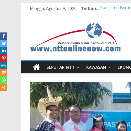
Minggu, Agustus 9, 2026
Terbaru:
Konsisten Berpr
MPM Honda Jatim
MPM Honda Jati
Cross Border, B
Bupati Belu Buk
SEPUTAR NTT
KAWASAN
EKON