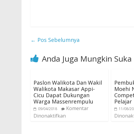
←
Pos Sebelumnya
Anda Juga Mungkin Suka
Paslon Walikota Dan Wakil
Pembuk
Walikota Makasar Appi-
Moehi N
Cicu Dapat Dukungan
Compet
Warga Massenrempulu
Pelajar
Komentar
09/04/2018
11/08/2
Dinonaktifkan
Dinonak