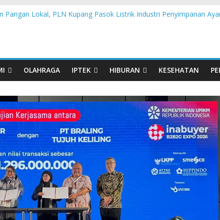
 Pangan Lokal, PLN Kupang Pasok Listrik Industri Penyimpanan Aya
nden Pertamina Patra Niaga Terpikat Produk UMKM Mitra Binaan de
ast Java – North Resmi Bergulir, MPM Honda Jatim Hadirkan Kompeti
sia Hadir di Belu, Bupati Willy : Terima Kasih BI Atas Kepeduliannya 
Lanjutkan Performa Positif di ARRC Mandalika 2026
MI
OLAHRAGA
IPTEK
HIBURAN
KESEHATAN
PE