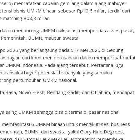
rsero) mencatatkan capaian gemilang dalam ajang Inabuyer
ensi bisnis UMKM binaan sebesar Rp10,6 miliar, terdiri dari
s matching Rp8,8 miliar.
a dalam mendorong UMKM naik kelas, memperluas akses pasar,
or Pemerintah, BUMN, maupun swasta.
xpo 2026 yang berlangsung pada 5–7 Mei 2026 di Gedung
akan bagian dari komitmen perusahaan dalam memperkuat rantai
ar UMKM Indonesia. Pada ajang tersebut, Pertamina juga
transaksi buyer potensial terbanyak, yang semakin
orong pertumbuhan UMKM nasional.
pta Rasa, Novio Fresh, Rendang Gadih, dan Otrahum, mendapat
aya saing UMKM sehingga bisa diterima di pasar nasional.
 memfasilitasi 6 UMKM binaan untuk mengikuti sesi business
Pemerintah, BUMN, dan swasta, yakni Glory Nine Degrees,
Miniesq, dan Sambal Lauk Mak Fau. Momentum ini membuka