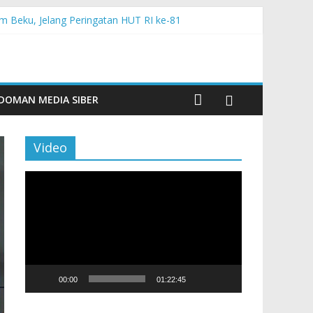
m Beku, Jelang Peringatan HUT RI ke-81
ngan Sentuhan Kemanusiaan dan Keberlanjutan
si dan Aktivitas Seru untuk Generasi Muda
Tingkatkan Budaya Literasi
DOMAN MEDIA SIBER
Video
Pemutar
Video
00:00
01:22:45