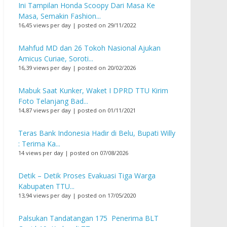
Ini Tampilan Honda Scoopy Dari Masa Ke
Masa, Semakin Fashion...
16,45 views per day
|
posted on 29/11/2022
Mahfud MD dan 26 Tokoh Nasional Ajukan
Amicus Curiae, Soroti...
16,39 views per day
|
posted on 20/02/2026
Mabuk Saat Kunker, Waket I DPRD TTU Kirim
Foto Telanjang Bad...
14,87 views per day
|
posted on 01/11/2021
Teras Bank Indonesia Hadir di Belu, Bupati Willy
: Terima Ka...
14 views per day
|
posted on 07/08/2026
Detik – Detik Proses Evakuasi Tiga Warga
Kabupaten TTU...
13,94 views per day
|
posted on 17/05/2020
Palsukan Tandatangan 175 Penerima BLT