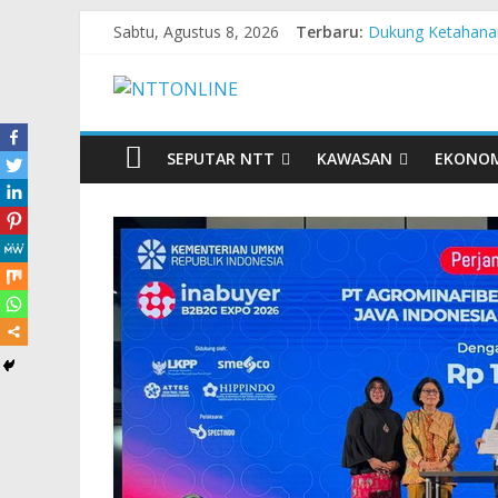
Sabtu, Agustus 8, 2026
Terbaru:
Dukung Ketahanan
Komisaris Indepe
Honda DBL 2026 E
Teras Bank Indone
Astra Honda Siap 
SEPUTAR NTT
KAWASAN
EKONO