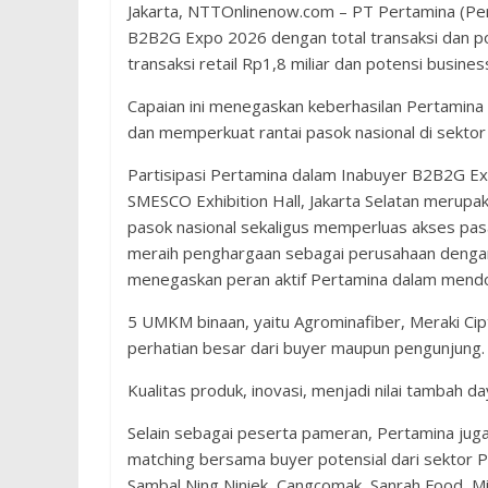
Jakarta, NTTOnlinenow.com – PT Pertamina (Pe
B2B2G Expo 2026 dengan total transaksi dan pot
transaksi retail Rp1,8 miliar dan potensi busines
Capaian ini menegaskan keberhasilan Pertamin
dan memperkuat rantai pasok nasional di sekt
Partisipasi Pertamina dalam Inabuyer B2B2G E
SMESCO Exhibition Hall, Jakarta Selatan merup
pasok nasional sekaligus memperluas akses pas
meraih penghargaan sebagai perusahaan dengan 
menegaskan peran aktif Pertamina dalam mend
5 UMKM binaan, yaitu Agrominafiber, Meraki Ci
perhatian besar dari buyer maupun pengunjung.
Kualitas produk, inovasi, menjadi nilai tambah d
Selain sebagai peserta pameran, Pertamina juga
matching bersama buyer potensial dari sektor 
Sambal Ning Niniek, Cangcomak, Sanrah Food, 