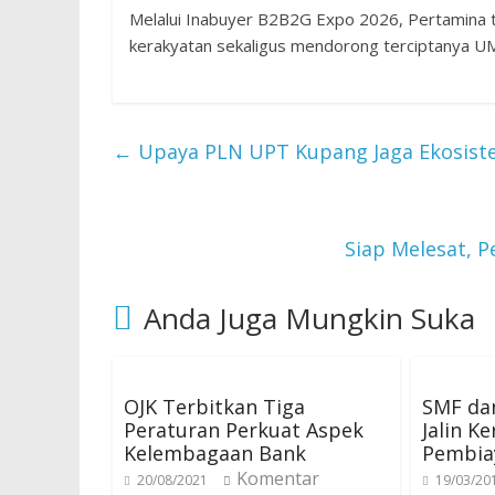
Melalui Inabuyer B2B2G Expo 2026, Pertamina
kerakyatan sekaligus mendorong terciptanya UM
←
Upaya PLN UPT Kupang Jaga Ekosistem
Siap Melesat, 
Anda Juga Mungkin Suka
OJK Terbitkan Tiga
SMF da
Peraturan Perkuat Aspek
Jalin K
Kelembagaan Bank
Pembia
Komentar
20/08/2021
19/03/20