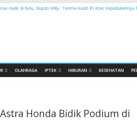
sia Hadir di Belu, Bupati Willy : Terima Kasih BI Atas Kepeduliannya 
Lanjutkan Performa Positif di ARRC Mandalika 2026
 PPA Perkuat Kemampuan Pertahanan Udara TNI AL Hadapi Ancama
an di Nonotbatan: Listrik Masuk Desa, PLN Edukasi Keselamatan
Day Semarakkan 11 Kota di Jawa Timur
MI
OLAHRAGA
IPTEK
HIBURAN
KESEHATAN
PE
 Astra Honda Bidik Podium di