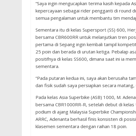
“Saya ingin mengucapkan terima kasih kepada 
kepercayaan sebagai rider pengganti di round d
semua pengalaman untuk membantu tim mendapat
Sementara itu di kelas Supersport (SS) 600, Herj
bersama CBR600RR untuk melanjutkan tren posi
pertama di Sepang ingin kembali tampil kompeti
25 poin dan berada di urutan ketiga. Pebalap a
positifnya di kelas SS600, dimana saat ini ia m
sementara.
“Pada putaran kedua ini, saya akan berusaha ta
dan fisik sudah saya persiapkan secara matang, u
Pada kelas Asia Superbike (ASB) 1000, M. Aden
bersama CBR1000RR-R, setelah debut di kelas 
podium di ajang Malaysia Superbike Championship 
ARRC, Adenanta berhasil finis konsisten di posi
klasemen sementara dengan raihan 18 poin.