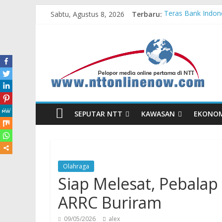
Sabtu, Agustus 8, 2026
Terbaru:
Teras Bank Indone
Astra Honda Siap 
Pengadaan Kapal
Cahaya Kemerdeka
Honda AT Family 
SEPUTAR NTT
KAWASAN
EKONO
Olahraga
Siap Melesat, Pebalap
ARRC Buriram
09/05/2026
alex