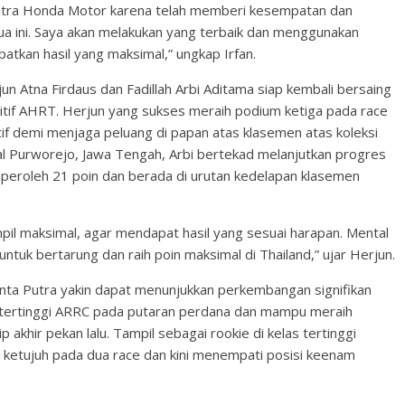
Astra Honda Motor karena telah memberi kesempatan dan
ua ini. Saya akan melakukan yang terbaik dan menggunakan
kan hasil yang maksimal,” ungkap Irfan.
un Atna Firdaus dan Fadillah Arbi Aditama siap kembali bersaing
tif AHRT. Herjun yang sukses meraih podium ketiga pada race
tif demi menjaga peluang di papan atas klasemen atas koleksi
sal Purworejo, Jawa Tengah, Arbi bertekad melanjutkan progres
emperoleh 21 poin dan berada di urutan kedelapan klasemen
mpil maksimal, agar mendapat hasil yang sesuai harapan. Mental
ntuk bertarung dan raih poin maksimal di Thailand,” ujar Herjun.
anta Putra yakin dapat menunjukkan perkembangan signifikan
tertinggi ARRC pada putaran perdana dan mampu meraih
akhir pekan lalu. Tampil sebagai rookie di kelas tertinggi
si ketujuh pada dua race dan kini menempati posisi keenam