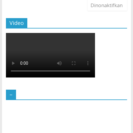
Dinonaktifkan
Video
–