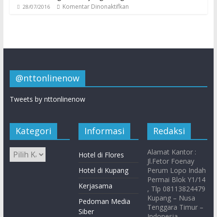
Komentar Dinonaktifkan
28/07/2016
@nttonlinenow
Tweets by nttonlinenow
Kategori
Informasi
Redaksi
Alamat Kantor :
Hotel di Flores
Jl.Fetor Foenay
Hotel di Kupang
Perum Lopo Indah
Permai Blok Y1/14
Kerjasama
, Tlp 08113824479
Kupang – Nusa
Pedoman Media
Tenggara Timur –
Siber
Indonesia