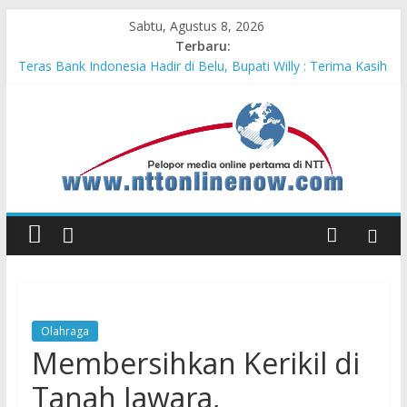
Sabtu, Agustus 8, 2026
Terbaru:
Teras Bank Indonesia Hadir di Belu, Bupati Willy : Terima Kasih
BI Atas Kepeduliannya Tingkatkan Budaya Literasi
Astra Honda Siap Lanjutkan Performa Positif di ARRC
Mandalika 2026
Pengadaan Kapal PPA Perkuat Kemampuan Pertahanan Udara
TNI AL Hadapi Ancaman Maritim Modern
Cahaya Kemerdekaan di Nonotbatan: Listrik Masuk Desa, PLN
Edukasi Keselamatan
Honda AT Family Day Semarakkan 11 Kota di Jawa Timur
Olahraga
Membersihkan Kerikil di
Tanah Jawara,