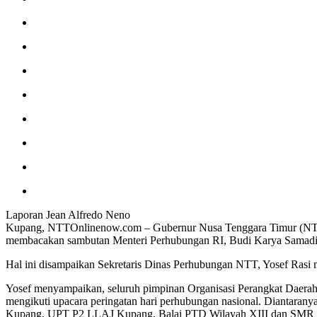
Laporan Jean Alfredo Neno
Kupang, NTTOnlinenow.com – Gubernur Nusa Tenggara Timur (NTT) F
membacakan sambutan Menteri Perhubungan RI, Budi Karya Samadi y
Hal ini disampaikan Sekretaris Dinas Perhubungan NTT, Yosef Rasi m
Yosef menyampaikan, seluruh pimpinan Organisasi Perangkat Daerah
mengikuti upacara peringatan hari perhubungan nasional. Diantar
Kupang, UPT P2 LLAJ Kupang, Balai PTD Wilayah XIII dan SMR 