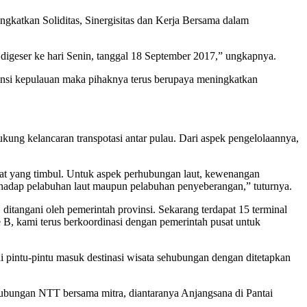
gkatkan Soliditas, Sinergisitas dan Kerja Bersama dalam
digeser ke hari Senin, tanggal 18 September 2017,” ungkapnya.
ovinsi kepulauan maka pihaknya terus berupaya meningkatkan
ng kelancaran transpotasi antar pulau. Dari aspek pengelolaannya,
at yang timbul. Untuk aspek perhubungan laut, kewenangan
adap pelabuhan laut maupun pelabuhan penyeberangan,” tuturnya.
ditangani oleh pemerintah provinsi. Sekarang terdapat 15 terminal
pe B, kami terus berkoordinasi dengan pemerintah pusat untuk
di pintu-pintu masuk destinasi wisata sehubungan dengan ditetapkan
ubungan NTT bersama mitra, diantaranya Anjangsana di Pantai