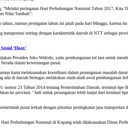
 “Melalui peringatan Hari Perhubungan Nasional Tahun 2017, Kita Tin
an Nilai Tambah”.
ahun, namun peringatan tahun ini jatuh pada hari Minggu, karena itu 
g transportasi seiring dengan karakteristik daerah di NTT sebagai pr
 Sosial ‘Hoax’
akan Presiden Joko Widodo, yaitu pembangunan tol laut untuk menduku
api berada dalam kewenangan pusat.
 namun kami melaksanakan koordinasi dalam penanganan masalah darur
ada di daerah bertugas melakukan studi-studi awal pembangunan terh
UU nomor 23 Tahun 2014 tentang Pemerintahan Daerah, terminal tipe B 
hkan ke provinsi. “Jadi untuk penanganan lebih lanjut dari terminal ti
erintah pusat terkait dengan prioritas peningkatan jasa transportasi 
 Hari Perhubungan Nasional di Kupang telah dilaksanakan Dinas Perh