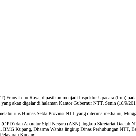
rans Lebu Raya, dipastikan menjadi Inspektur Upacara (Irup) pada 
ang akan digelar di halaman Kantor Gubernur NTT, Senin (18/9/201
elalui rilis Humas Setda Provinsi NTT yang diterima media ini, Mingg
 (OPD) dan Aparatur Sipil Negara (ASN) lingkup Skretariat Daetah N
anya, BMG Kupang, Dharma Wanita lingkup Dinas Perhubungan NTT, Ba
Pelayaran Kupang.