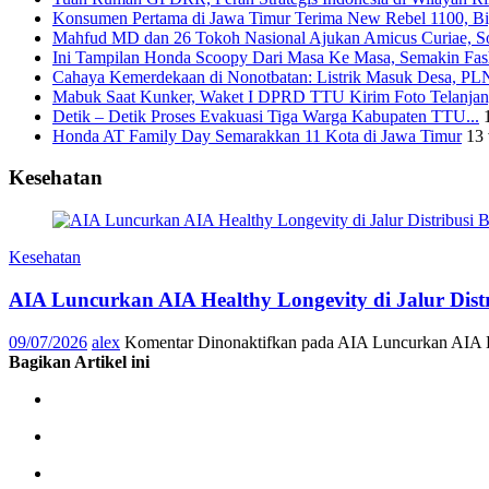
Konsumen Pertama di Jawa Timur Terima New Rebel 1100, Big
Mahfud MD dan 26 Tokoh Nasional Ajukan Amicus Curiae, Sor
Ini Tampilan Honda Scoopy Dari Masa Ke Masa, Semakin Fash
Cahaya Kemerdekaan di Nonotbatan: Listrik Masuk Desa, PLN
Mabuk Saat Kunker, Waket I DPRD TTU Kirim Foto Telanjang
Detik – Detik Proses Evakuasi Tiga Warga Kabupaten TTU...
Honda AT Family Day Semarakkan 11 Kota di Jawa Timur
13 
Kesehatan
Kesehatan
AIA Luncurkan AIA Healthy Longevity di Jalur Dis
09/07/2026
alex
Komentar Dinonaktifkan
pada AIA Luncurkan AIA He
Bagikan Artikel ini