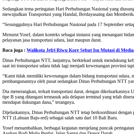
Sedangkan tema peringatan Hari Perhubungan Nasional yang diusung,
mewujudkan Transportasi yang Handal, Berdayasaing dan Memberik
“Sesungguhnya Hari Perhubungan Nasional pada 17 September setiap t
Menurut Yosef, dalam konteks sebagai instansi yang menangani bidan
pelayanan jasa transportasi udara, laut maupun darat.
Baca juga :
Walikota Jefri Riwu Kore Sebut Isu Mutasi di Media
Dinas Perhubungan NTT, lanjutnya, berktekad untuk mendukung kebij
saat ini transportasi udara tidak lagi menjadi kewenangan provinsi t
“Kami tidak memiliki kewenangan dalam bidang transportasi udara,
pembangunannya oleh pusat sedangkan Dinas Perhubungan NTT yang 
Dia menerangkan, terkait transportasi darat, dengan dikeluarkannya 
tipe B yang ditangani termasuk ada delapan terminal yang telah disera
mendapat dukungan dana,” terangnya.
Dijelaskannya, Dinas Perhubungan NTT tetap berkoordinasi dengan pem
NTT (Labuan Bajo-red) sebagai salah satu dari 10 Bali Baru.
Yosef menambahkan, berbagai kegiatan menjelang puncak peringatan
Asuhan Budi Mulia Penfui, Jalan Santai dan Donor Darah.