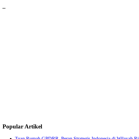
–
Popular Artikel
Tuan Rumah GPDRR, Peran Strategis Indonesia di Wilayah Rin