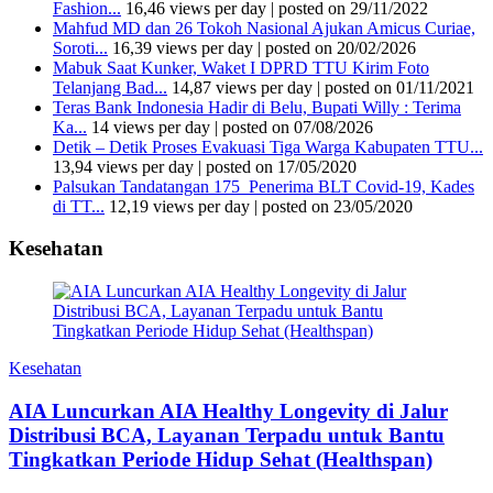
Fashion...
16,46 views per day
|
posted on 29/11/2022
Mahfud MD dan 26 Tokoh Nasional Ajukan Amicus Curiae,
Soroti...
16,39 views per day
|
posted on 20/02/2026
Mabuk Saat Kunker, Waket I DPRD TTU Kirim Foto
Telanjang Bad...
14,87 views per day
|
posted on 01/11/2021
Teras Bank Indonesia Hadir di Belu, Bupati Willy : Terima
Ka...
14 views per day
|
posted on 07/08/2026
Detik – Detik Proses Evakuasi Tiga Warga Kabupaten TTU...
13,94 views per day
|
posted on 17/05/2020
Palsukan Tandatangan 175 Penerima BLT Covid-19, Kades
di TT...
12,19 views per day
|
posted on 23/05/2020
Kesehatan
Kesehatan
AIA Luncurkan AIA Healthy Longevity di Jalur
Distribusi BCA, Layanan Terpadu untuk Bantu
Tingkatkan Periode Hidup Sehat (Healthspan)