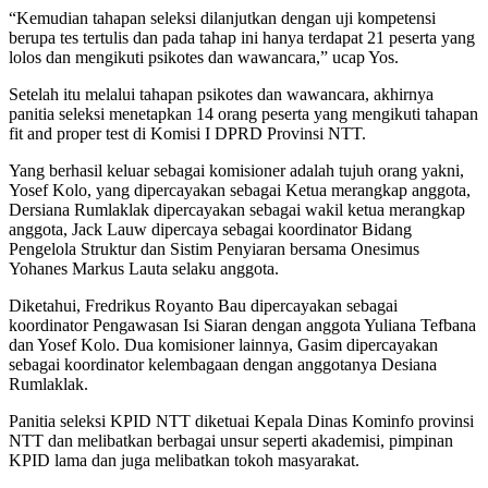
“Kemudian tahapan seleksi dilanjutkan dengan uji kompetensi
berupa tes tertulis dan pada tahap ini hanya terdapat 21 peserta yang
lolos dan mengikuti psikotes dan wawancara,” ucap Yos.
Setelah itu melalui tahapan psikotes dan wawancara, akhirnya
panitia seleksi menetapkan 14 orang peserta yang mengikuti tahapan
fit and proper test di Komisi I DPRD Provinsi NTT.
Yang berhasil keluar sebagai komisioner adalah tujuh orang yakni,
Yosef Kolo, yang dipercayakan sebagai Ketua merangkap anggota,
Dersiana Rumlaklak dipercayakan sebagai wakil ketua merangkap
anggota, Jack Lauw dipercaya sebagai koordinator Bidang
Pengelola Struktur dan Sistim Penyiaran bersama Onesimus
Yohanes Markus Lauta selaku anggota.
Diketahui, Fredrikus Royanto Bau dipercayakan sebagai
koordinator Pengawasan Isi Siaran dengan anggota Yuliana Tefbana
dan Yosef Kolo. Dua komisioner lainnya, Gasim dipercayakan
sebagai koordinator kelembagaan dengan anggotanya Desiana
Rumlaklak.
Panitia seleksi KPID NTT diketuai Kepala Dinas Kominfo provinsi
NTT dan melibatkan berbagai unsur seperti akademisi, pimpinan
KPID lama dan juga melibatkan tokoh masyarakat.