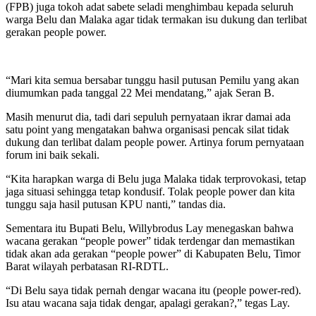
(FPB) juga tokoh adat sabete seladi menghimbau kepada seluruh
warga Belu dan Malaka agar tidak termakan isu dukung dan terlibat
gerakan people power.
“Mari kita semua bersabar tunggu hasil putusan Pemilu yang akan
diumumkan pada tanggal 22 Mei mendatang,” ajak Seran B.
Masih menurut dia, tadi dari sepuluh pernyataan ikrar damai ada
satu point yang mengatakan bahwa organisasi pencak silat tidak
dukung dan terlibat dalam people power. Artinya forum pernyataan
forum ini baik sekali.
“Kita harapkan warga di Belu juga Malaka tidak terprovokasi, tetap
jaga situasi sehingga tetap kondusif. Tolak people power dan kita
tunggu saja hasil putusan KPU nanti,” tandas dia.
Sementara itu Bupati Belu, Willybrodus Lay menegaskan bahwa
wacana gerakan “people power” tidak terdengar dan memastikan
tidak akan ada gerakan “people power” di Kabupaten Belu, Timor
Barat wilayah perbatasan RI-RDTL.
“Di Belu saya tidak pernah dengar wacana itu (people power-red).
Isu atau wacana saja tidak dengar, apalagi gerakan?,” tegas Lay.