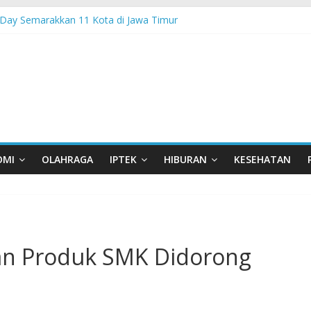
Day Semarakkan 11 Kota di Jawa Timur
sia Hadir di Belu, Bupati Willy : Terima Kasih BI Atas Kepeduliannya 
 Lanjutkan Performa Positif di ARRC Mandalika 2026
 PPA Perkuat Kemampuan Pertahanan Udara TNI AL Hadapi Ancama
an di Nonotbatan: Listrik Masuk Desa, PLN Edukasi Keselamatan
OMI
OLAHRAGA
IPTEK
HIBURAN
KESEHATAN
an Produk SMK Didorong