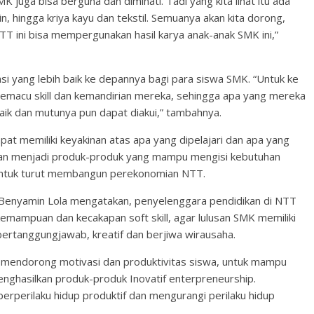
 juga bisa berguna dan diminati. Tadi yang kita lihat itu ada
in, hingga kriya kayu dan tekstil. Semuanya akan kita dorong,
NTT ini bisa mempergunakan hasil karya anak-anak SMK ini,”
asi yang lebih baik ke depannya bagi para siswa SMK. “Untuk ke
memacu skill dan kemandirian mereka, sehingga apa yang mereka
 baik dan mutunya pun dapat diakui,” tambahnya.
at memiliki keyakinan atas apa yang dipelajari dan apa yang
gkan menjadi produk-produk yang mampu mengisi kebutuhan
 untuk turut membangun perekonomian NTT.
Benyamin Lola mengatakan, penyelenggara pendidikan di NTT
mampuan dan kecakapan soft skill, agar lulusan SMK memiliki
 bertanggungjawab, kreatif dan berjiwa wirausaha.
 mendorong motivasi dan produktivitas siswa, untuk mampu
enghasilkan produk-produk Inovatif enterpreneurship.
erperilaku hidup produktif dan mengurangi perilaku hidup