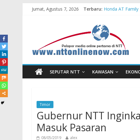
Jumat, Agustus 7, 2026
Terbaru:
Honda AT Family 
Teras Bank Indone
Astra Honda Siap
Pengadaan Kapal
Cahaya Kemerdeka
SEPUTAR NTT
KAWASAN
EKON
Timor
Gubernur NTT Ingink
Masuk Pasaran
08/05/2019
alex