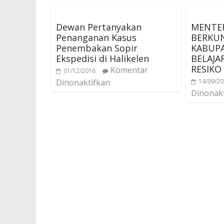
Dewan Pertanyakan
MENTER
Penanganan Kasus
BERKU
Penembakan Sopir
KABUP
Ekspedisi di Halikelen
BELAJA
RESIKO
Komentar
01/12/2016
Dinonaktifkan
14/09/2
Dinonak