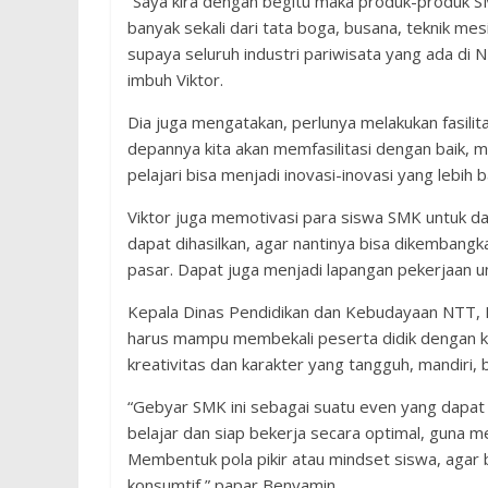
“Saya kira dengan begitu maka produk-produk SMK
banyak sekali dari tata boga, busana, teknik mes
supaya seluruh industri pariwisata yang ada di 
imbuh Viktor.
Dia juga mengatakan, perlunya melakukan fasilit
depannya kita akan memfasilitasi dengan baik, 
pelajari bisa menjadi inovasi-inovasi yang lebih
Viktor juga memotivasi para siswa SMK untuk dap
dapat dihasilkan, agar nantinya bisa dikemban
pasar. Dapat juga menjadi lapangan pekerjaan
Kepala Dinas Pendidikan dan Kebudayaan NTT, 
harus mampu membekali peserta didik dengan ke
kreativitas dan karakter yang tangguh, mandiri,
“Gebyar SMK ini sebagai suatu even yang dapat
belajar dan siap bekerja secara optimal, guna m
Membentuk pola pikir atau mindset siswa, agar b
konsumtif,” papar Benyamin.