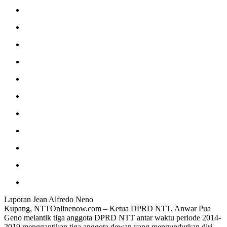
Laporan Jean Alfredo Neno
Kupang, NTTOnlinenow.com – Ketua DPRD NTT, Anwar Pua
Geno melantik tiga anggota DPRD NTT antar waktu periode 2014-
2019 menggantikan tiga anggota dewan yang mengundurkan diri