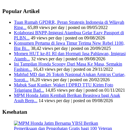
Popular Artikel
Tuan Rumah GPDRR, Peran Strategis Indonesia di Wilayah
Ring...
65,89 views per day
|
posted on 09/05/2022
Kolaborasi BNPP-Imigrasi Atambua Gelar Eazy Passport di
PLBN...
49 views per day
|
posted on 09/08/2026
Konsumen Pertama di Jawa Timur Terima New Rebel 1100,
Big Bi...
38,42 views per day
|
posted on 20/09/2025
Momen HUT ke-81 RI dan Hormati Jasa Pahlawan, Imigrasi
Atamb...
32 views per day
|
posted on 09/08/2026
Ini Tampilan Honda Scoopy Dari Masa Ke Masa, Semakin
Fashion...
16,43 views per day
|
posted on 29/11/2022
Mahfud MD dan 26 Tokoh Nasional Ajukan Amicus Curiae,
Soroti...
16,20 views per day
|
posted on 20/02/2026
Mabuk Saat Kunker, Waket I DPRD TTU Kirim Foto
Telanjang Bad...
14,85 views per day
|
posted on 01/11/2021
MPM Honda Jatim Kembali Berikan Beasiswa bagi Anak
Asuh Berp...
14 views per day
|
posted on 09/08/2026
Kesehatan